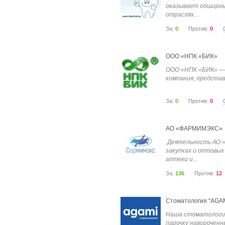
оказывает обширны
отраслях...
За:
0
Против:
0
ООО «НПК «БИК»
ООО «НПК «БИК» — 
компания, представ
За:
0
Против:
0
АО «ФАРМИМЭКС»
Деятельность АО «
закупках и оптовых
аптеки и...
За:
136
Против:
12
Стоматология "AGAM
Наша стоматология
парочку навороченн