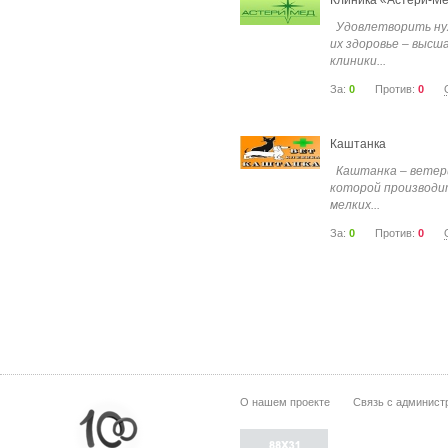
Клиника «Астери-М
Удовлетворить ну
их здоровье – высш
клиники...
За:
0
Против:
0
Каштанка
Каштанка – ветери
которой производи
мелких...
За:
0
Против:
0
О нашем проекте
Связь с админист