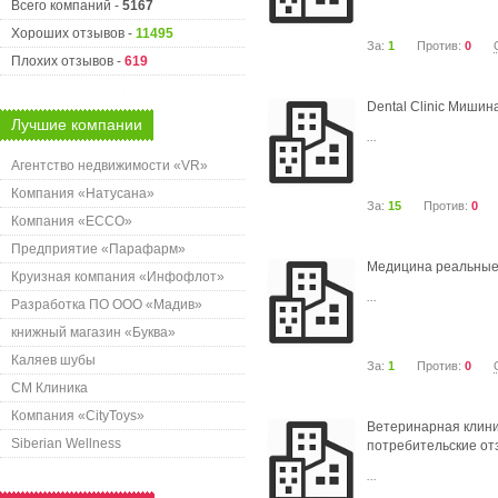
Всего компаний -
5167
Хороших отзывов -
11495
За:
1
Против:
0
Плохих отзывов -
619
Dental Clinic Мишин
Лучшие компании
...
Агентство недвижимости «VR»
Компания «Натусана»
За:
15
Против:
0
Компания «ECCO»
Предприятие «Парафарм»
Медицина реальные
Круизная компания «Инфофлот»
...
Разработка ПО ООО «Мадив»
книжный магазин «Буква»
Каляев шубы
За:
1
Против:
0
СМ Клиника
Компания «CityToys»
Ветеринарная клини
Siberian Wellness
потребительские о
...