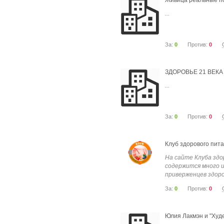
Живица реальные п
...
За:
0
Против:
0
ЗДОРОВЬЕ 21 ВЕКА 
...
За:
0
Против:
0
Клуб здорового пит
На сайте Клуба зд
содержится много 
приверженцев здоров
За:
0
Против:
0
Юлия Лакмэн и "Худ