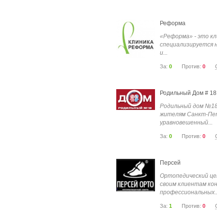
Реформа
«Реформа» - это кл
специализируется 
и...
За:
0
Против:
0
Родильный Дом # 18
Родильный дом №18
жителям Санкт-Пе
уравновешенный...
За:
0
Против:
0
Персей
Ортопедический це
своим клиентам ко
профессиональных..
За:
1
Против:
0