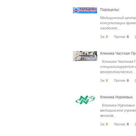
Парацельс
Медицинский центр
консультации врач
наиболее...
За:
0
Против:
0
Клиника Частная Пр
Клиника Частная 
специализируется н
венерологических...
За:
0
Против:
0
Клиника Нуриевых
Клиника Нуриевых 
медицинское учреж
многим...
За:
0
Против:
0