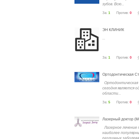
зубов. Всю...
За:
1
Против:
0
ЭН КЛИНИК
...
За:
1
Против:
0
Ортодонтическая Ст
Ортодонтическая 
сегодня является о
области...
За:
5
Против:
0
Лазерный доктор (М
Лазерное лечение 
наиболее популярн
различных заболеван