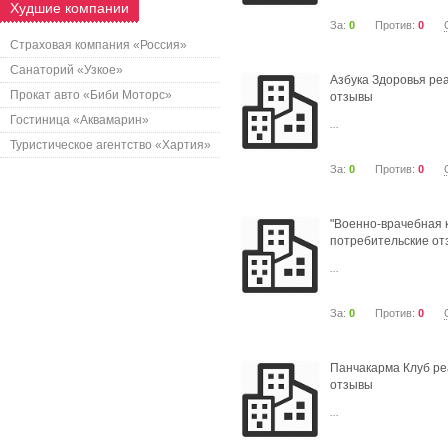
Худшие компании
За:
0
Против:
0
Страховая компания «Россия»
Санаторий «Узкое»
Азбука Здоровья ре
Прокат авто «Биби Моторс»
отзывы
Гостиница «Аквамарин»
...
Туристическое агентство «Хартия»
За:
0
Против:
0
"Военно-врачебная 
потребительские о
...
За:
0
Против:
0
Панчакарма Клуб ре
отзывы
...