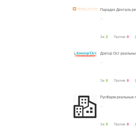
Парадиз Денталь р
...
За:
2
Против:
0
Доктор Ост реальны
...
За:
0
Против:
0
РусФарм реальные 
...
За:
0
Против:
0