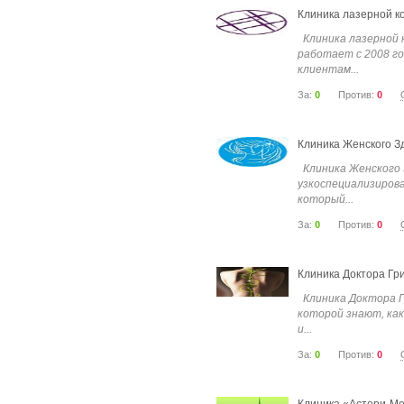
Клиника лазерной к
Клиника лазерной 
работает с 2008 го
клиентам...
За:
0
Против:
0
Клиника Женского З
Клиника Женского 
узкоспециализиров
который...
За:
0
Против:
0
Клиника Доктора Гр
Клиника Доктора Гр
которой знают, ка
и...
За:
0
Против:
0