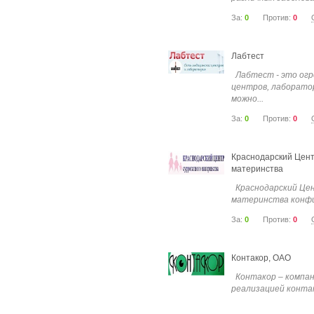
За:
0
Против:
0
Лабтест
Лабтест - это огр
центров, лаборатор
можно...
За:
0
Против:
0
Краснодарский Цент
материнства
Краснодарский Це
материнства конфи
решит Ваши любые.
За:
0
Против:
0
Контакор, ОАО
Контакор – компан
реализацией контакт