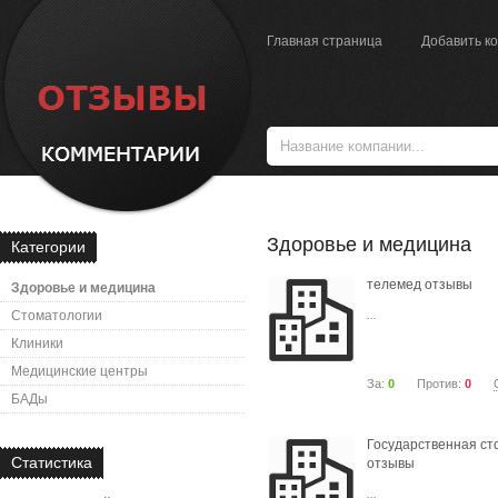
Главная страница
Добавить к
Здоровье и медицина
Категории
телемед отзывы
Здоровье и медицина
...
Стоматологии
Клиники
Медицинские центры
За:
0
Против:
0
БАДы
Государственная ст
Статистика
отзывы
...