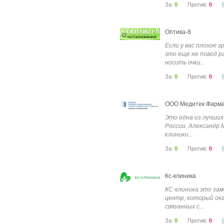
За:
0
Против:
0
Оптика-8
Если у вас плохое з
это еще не повод р
носить очки...
За:
0
Против:
0
ООО Медитек Фарма
Это одна из лучших
России. Александр 
клиники...
За:
0
Против:
0
Кс-клиника
КС-клиника это за
центр, который ок
связанных с...
За:
0
Против:
0