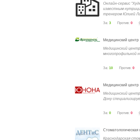
Онлайн-сервис "Худ
известным нутрици
тренером Юлией Лак
За:
3
Против:
0
Медицинский центр
Медицинский центр
многопрофильной не
За:
10
Против:
0
Медицинский центр
Медицинский центр
Дону специализируе
За:
0
Против:
0
Стоматологическая 
Краснодарская ст