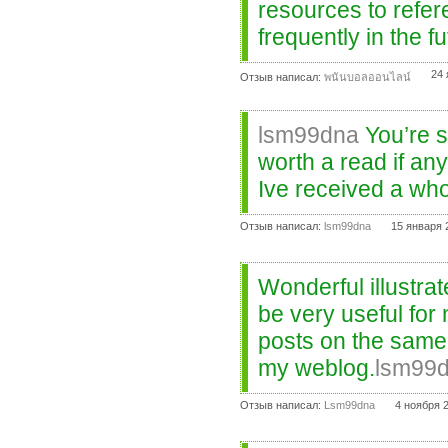
resources to refere
frequently in the f
24 
Отзыв написал:
พนันบอลออนไลน์
lsm99dna
You’re so
worth a read if an
Ive received a who
Отзыв написал:
lsm99dna
15 января 
Wonderful illustrat
be very useful for
posts on the same
my weblog.
lsm99
Отзыв написал:
Lsm99dna
4 ноября 