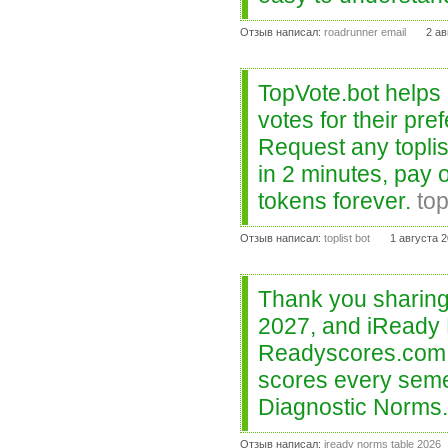
Отзыв написал:
roadrunner email
2 ав
TopVote.bot helps
votes for their pre
Request any toplis
in 2 minutes, pay 
tokens forever.
top
Отзыв написал:
toplist bot
1 августа 2
Thank you sharing
2027, and iReady 
Readyscores.com.
scores every seme
Diagnostic Norms
Отзыв написал:
iready norms table 2026