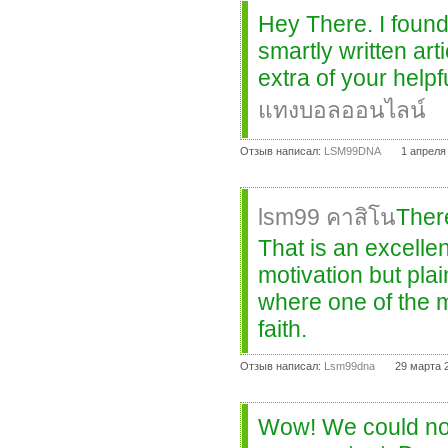
Hey There. I found
smartly written arti
extra of your helpf
แทงบอลออนไลน์
Отзыв написал:
LSM99DNA
1 апреля
lsm99 คาสิโน
There
That is an excellen
motivation but plai
where one of the m
faith.
Отзыв написал:
Lsm99dna
29 марта 
Wow! We could not