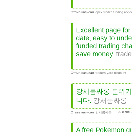
Отзыв написал:
apex trader funding revi
Excellent page for
date, easy to unde
funded trading ch
save money.
trade
Отзыв написал:
traders yard discount
강서룸싸롱 분위기
니다.
강서룸싸롱
25 июня 2
Отзыв написал:
강서룸싸롱
A free Pokemon qu