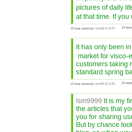
pictures of daily 
at that time. If yo
19 мая
Отзыв написал:
lsm99 ทางเข้า
It has only been 
market for visco-e
customers taking n
standard spring ba
19 апр
Отзыв написал:
lsm99 ฝากเงิน
lsm9999
It is my f
the articles that 
you for sharing use
But by chance look