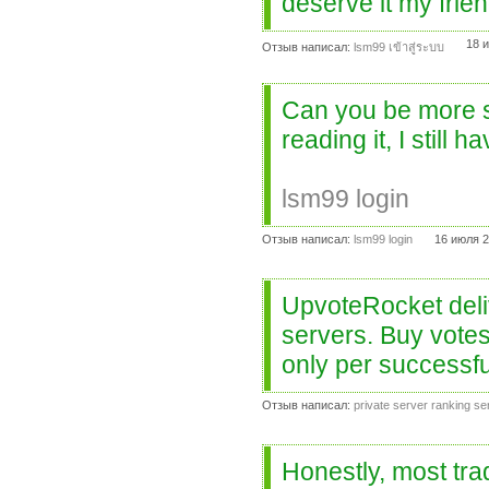
deserve it my frie
18 
Отзыв написал:
lsm99 เข้าสู่ระบบ
Can you be more sp
reading it, I stil
lsm99 login
Отзыв написал:
lsm99 login
16 июля 2
UpvoteRocket deliv
servers. Buy vote
only per successfu
Отзыв написал:
private server ranking se
Honestly, most trad