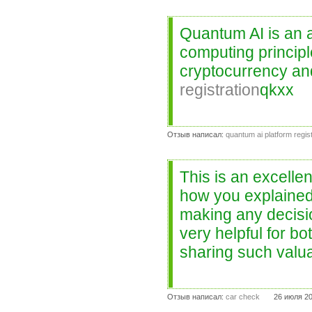
Quantum AI is an 
computing principle
cryptocurrency an
registration
qkxx
Отзыв написал:
quantum ai platform regist
This is an excellen
how you explained 
making any decisio
very helpful for b
sharing such valua
Отзыв написал:
car check
26 июля 20