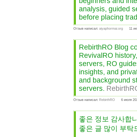
beginners and int
analysis, guided s
before placing tra
Отзыв написал:
aiyaphormai.org
11 и
RebirthRO Blog co
RevivalRO history
servers, RO guide
insights, and priv
and background st
servers.
RebirthR
Отзыв написал:
RebirthRO
6 июля 20
좋은 정보 감사합니
좋은 글 많이 부탁