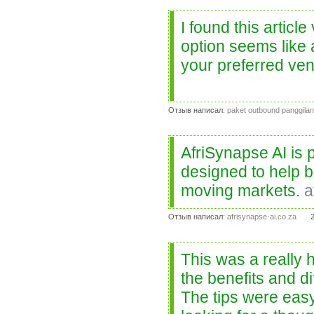
I found this artic
option seems like a
your preferred ve
Отзыв написал:
paket outbound panggilan
AfriSynapse AI is 
designed to help b
moving markets.
a
Отзыв написал:
afrisynapse-ai.co.za
This was a really h
the benefits and di
The tips were easy