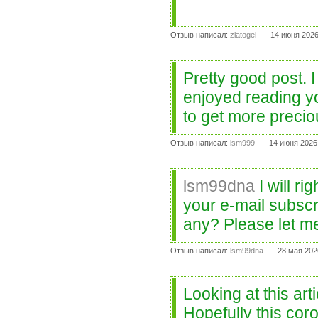
Отзыв написал:
ziatogel
14 июня 2026
Pretty good post.
enjoyed reading yo
to get more preciou
Отзыв написал:
lsm999
14 июня 2026
lsm99dna
I will ri
your e-mail subscr
any? Please let me
Отзыв написал:
lsm99dna
28 мая 202
Looking at this art
Hopefully this cor