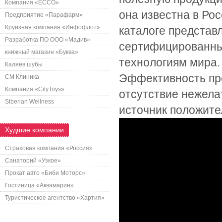
Компания «ECCO»
она известна в Рос
Предприятие «Парафарм»
Круизная компания «Инфофлот»
каталоге представ
Разработка ПО ООО «Мадив»
сертифицированны
книжный магазин «Буква»
технологиям мира.
Каляев шубы
Эффективность пре
СМ Клиника
Компания «CityToys»
отсутствие нежела
Siberian Wellness
источник положите
Худшие компании
Страховая компания «Россия»
Санаторий «Узкое»
Прокат авто «Биби Моторс»
Гостиница «Аквамарин»
Туристическое агентство «Хартия»