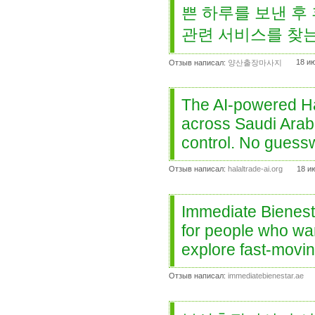
쁜 하루를 보낸 후
관련 서비스를 찾는
18 и
Отзыв написал:
양산출장마사지
The AI-powered Ha
across Saudi Arabi
control. No guess
Отзыв написал:
halaltrade-ai.org
18 и
Immediate Bienesta
for people who wan
explore fast-movi
Отзыв написал:
immediatebienestar.ae