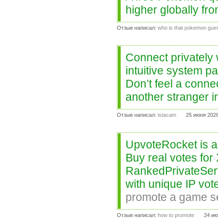
higher globally fr
Отзыв написал:
who is that pokemon gu
Connect privately
intuitive system p
Don’t feel a conne
another stranger i
Отзыв написал:
istacam
25 июня 2026
UpvoteRocket is an
Buy real votes fo
RankedPrivateServ
with unique IP vot
promote a game s
Отзыв написал:
how to promote
24 ию