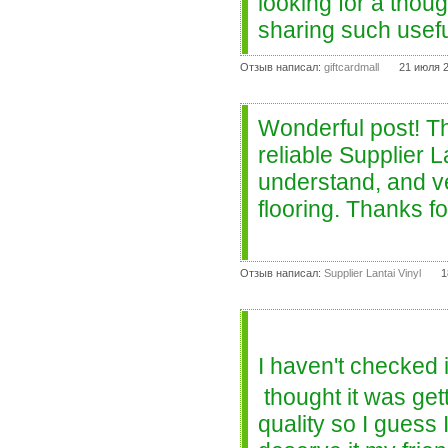
looking for a thoug
sharing such usefu
Отзыв написал:
giftcardmall
21 июля 2
Wonderful post! Thi
reliable Supplier L
understand, and ve
flooring. Thanks f
Отзыв написал:
Supplier Lantai Vinyl
1
I haven't checked
thought it was gett
quality so I guess 