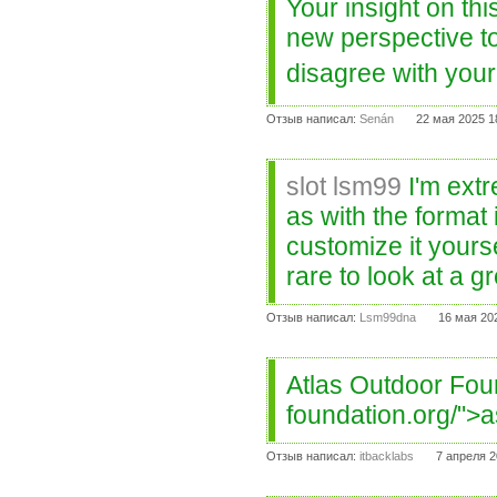
Your insight on th
new perspective to
disagree with your
Отзыв написал:
Senán
22 мая 2025 1
slot lsm99
I'm extr
as with the format 
customize it yourse
rare to look at a gr
Отзыв написал:
Lsm99dna
16 мая 20
Atlas Outdoor Foun
foundation.org/">
Отзыв написал:
itbacklabs
7 апреля 2