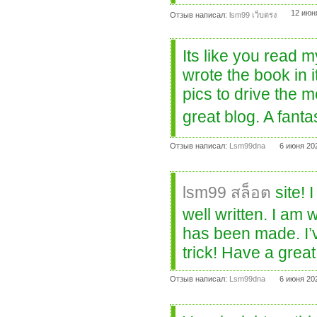
12 июн
Отзыв написал:
lsm99 เว็บตรง
Its like you read 
wrote the book in i
pics to drive the me
great blog. A fantas
Отзыв написал:
Lsm99dna
6 июня 20
lsm99 สล็อต
site! 
well written. I am
has been made. I’
trick! Have a great
Отзыв написал:
Lsm99dna
6 июня 20