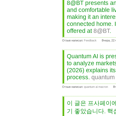
8@BT presents an 
and comfortable li
making it an intere
connected home. I 
offered at
8@BT
.
Отзыв написал:
Feedback
Вчера, 22:
Quantum AI is pre
to analyze market
(2026) explains its
process.
quantum 
Отзыв написал:
quantum ai macron
Вч
이 글은 프사페이에
기 좋았습니다. 핵