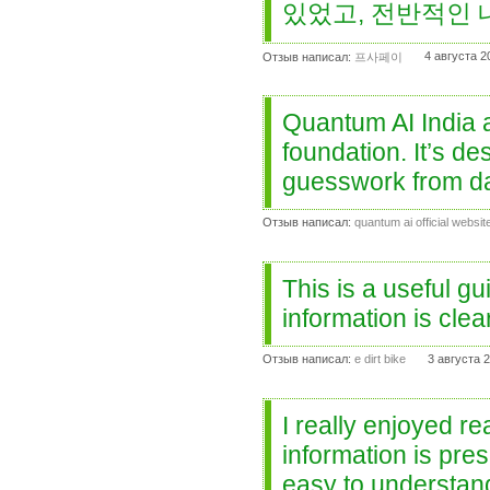
있었고, 전반적인
4 августа 2
Отзыв написал:
프사페이
Quantum AI India a
foundation. It’s d
guesswork from da
Отзыв написал:
quantum ai official website
This is a useful gu
information is clea
Отзыв написал:
e dirt bike
3 августа 
I really enjoyed r
information is pres
easy to understan