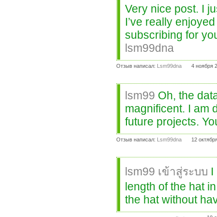
Very nice post. I 
I’ve really enjoyed 
subscribing for yo
lsm99dna
Отзыв написал:
Lsm99dna
4 ноября 
lsm99
Oh, the data
magnificent. I am 
future projects. Yo
Отзыв написал:
Lsm99dna
12 октябр
lsm99 เข้าสู่ระบบ
I
length of the hat in
the hat without ha