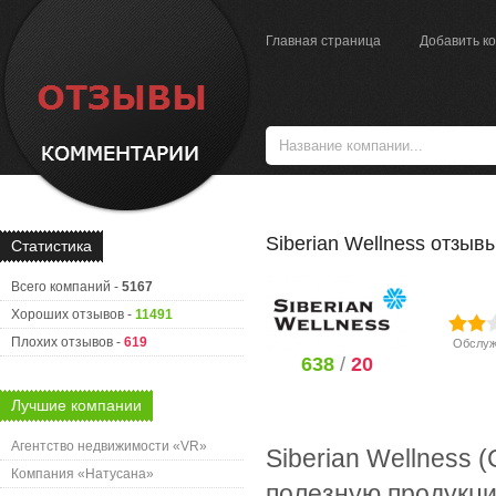
Главная страница
Добавить к
Siberian Wellness отзыв
Статистика
Всего компаний -
5167
Хороших отзывов -
11491
Плохих отзывов -
619
Обслуж
638
/
20
Лучшие компании
Агентство недвижимости «VR»
Siberian Wellness 
Компания «Натусана»
полезную продукцию