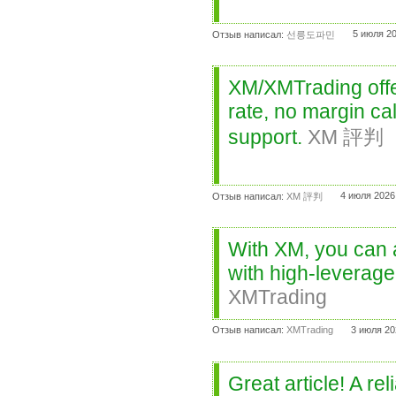
5 июля 20
Отзыв написал:
선릉도파민
XM/XMTrading offe
rate, no margin c
support.
XM 評判
4 июля 2026
Отзыв написал:
XM 評判
With XM, you can a
with high-leverage
XMTrading
Отзыв написал:
XMTrading
3 июля 20
Great article! A re