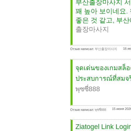
부산출장마사지 서
꽤 높아 보이네요.
좋은 것 같고, 부
출장마사지
16 и
Отзыв написал:
부산출장마사지
จุดเด่นของเกมสล็อ
ประสบการณ์ที่สมจริ
พุซซี่888
15 июня 2026
Отзыв написал:
พุซซี่888
Ziatogel Link Logi