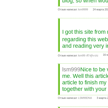
blog, so when would
Отзыв написал:
lsm9999
24 марта 20
I got this site f
regarding this web
and reading very in
16 
Отзыв написал:
lsm99 เข้าสู่ระบบ
lsm999
Nice to be 
me. Well this artic
article to finish m
together with your 
Отзыв написал:
LSM99DNA
3 марта 