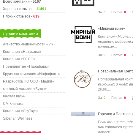
Всего компаний -
5167
Хороших отзывов -
11491
За:
0
Против:
0
Плохих отзывов -
619
«Мирный воин»
Лучшие компании
Компания «Мирный 
правовую поддержк
Агентство недвижимости «VR»
вопросам...
Компания «Натусана»
За:
0
Против:
0
Компания «ECCO»
Предприятие «Парафарм»
Нотариальная Конт
Круизная компания «Инфофлот»
Нотариальная конт
Разработка ПО ООО «Мадив»
выходных и ждет вас
книжный магазин «Буква»
20.00....
Каляев шубы
За:
0
Против:
0
СМ Клиника
Компания «CityToys»
Горелов и Партнер
Siberian Wellness
Если вы ищете над
или хорошего юрист
адресу....