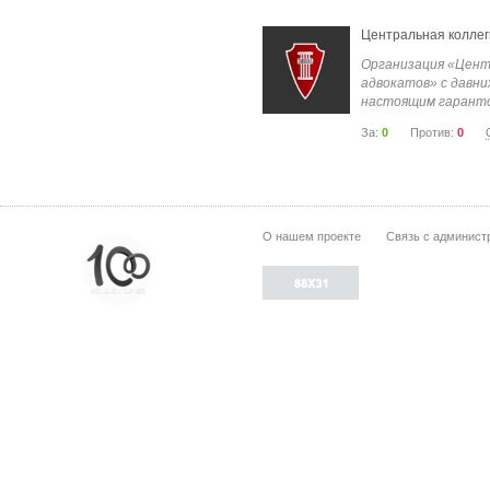
Центральная коллег
Организация «Цент
адвокатов» с давни
настоящим гаранто
За:
0
Против:
0
О нашем проекте
Связь с админист