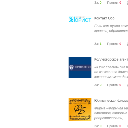
За:
0
Против:
0
Контакт Ооо
Если вам нужна кач
юриста, обратитесь
За:
1
Против:
0
Коллекторское аген
«Юрколлегия» оказ
по взысканию долго
законными методами
За:
0
Против:
0
Юридическая фирма
Фирма «Формула би
клиентов, которые
реорганизовать,...
За:
0
Против:
0