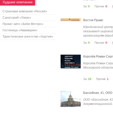
Худшие компании
За:
0
Против:
0
Страховая компания «Россия»
Санаторий «Узкое»
Восток-Право
Прокат авто «Биби Моторс»
Юридический цент
Гостиница «Аквамарин»
оказывает широкий
организациям (юрид
Туристическое агентство «Хартия»
За:
4
Против:
0
Королёв Роман Серг
Королёв Роман Серг
Московской области 
За:
15
Против:
1
Бассейная, 41, ООО
ООО «Бассейная, 41
документационной п