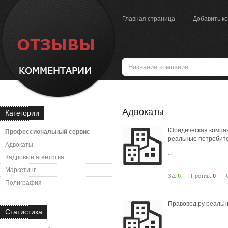
Главная страница
Добавить к
Адвокаты
Категории
Юридическая компа
Профессиональный сервис
реальные потребит
Адвокаты
...
Кадровые агентства
Маркетинг
За:
0
Против:
0
Полиграфия
Правовед.ру реальн
Статистика
...