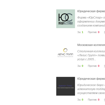
Юридическая фирм
Фирма «ЮрСтар» о
оформлении докуме
созданием компаний 
За:
1
Против:
0
Московская коллегия
Столичная коллеги
«Легис Групп» появ
услуг с 2005...
За:
0
Против:
0
Юридическая фирма
Юридическое бюро 
адвокатскую подде
осуществляем свою.
За:
0
Против:
0