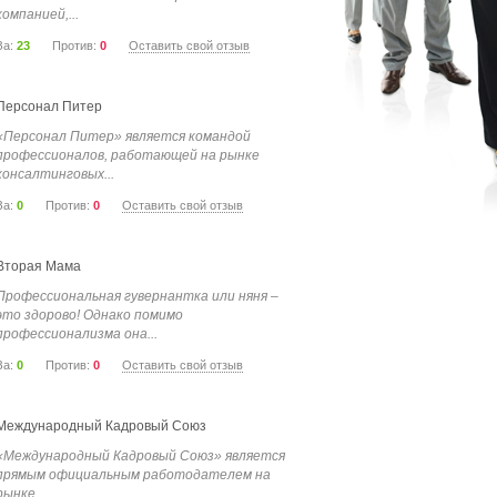
компанией,...
За:
23
Против:
0
Оставить свой отзыв
Персонал Питер
«Персонал Питер» является командой
профессионалов, работающей на рынке
консалтинговых...
За:
0
Против:
0
Оставить свой отзыв
Вторая Мама
Профессиональная гувернантка или няня –
это здорово! Однако помимо
профессионализма она...
За:
0
Против:
0
Оставить свой отзыв
Международный Кадровый Союз
«Международный Кадровый Союз» является
прямым официальным работодателем на
рынке...