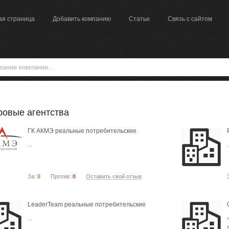
ая страница
Добавить компанию
Статьи
Связь с сайтом
ровые агентства
ГК АКМЭ реальные потребительские
...
.
За:
0
Против:
0
Оставить свой отзыв
LeaderTeam реальные потребительские
...