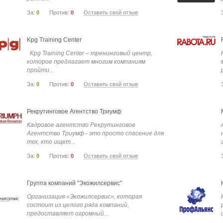
За:
0
Против:
0
Оставить свой отзыв
Kpg Training Center
Kpg Training Center – тренинговый центр,
которое предлагает многим компаниям
пройти...
За:
0
Против:
0
Оставить свой отзыв
Рекрутинговое Агентство Триумф
Кадровое агентство Рекрутинговое
Агентство Триумф - это просто спасение для
тех, кто ищет...
За:
0
Против:
0
Оставить свой отзыв
Группа компаний "Экожилсервис"
Организация «Экожилсервис», которая
состоит из целого ряда компаний,
предоставляет огромный...