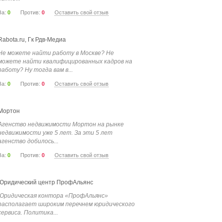
За:
0
Против:
0
Оставить свой отзыв
Rabota.ru, Гк Рдв-Медиа
Не можете найти работу в Москве? Не
можете найти квалифицированных кадров на
работу? Ну тогда вам в...
За:
0
Против:
0
Оставить свой отзыв
Мортон
Агенство недвижимости Мортон на рынке
недвижимости уже 5 лет. За эти 5 лет
агенство добилось...
За:
0
Против:
0
Оставить свой отзыв
Юридический центр ПрофАльянс
Юридическая контора «ПрофАльянс»
располагает широким перечнем юридического
сервиса. Политика...