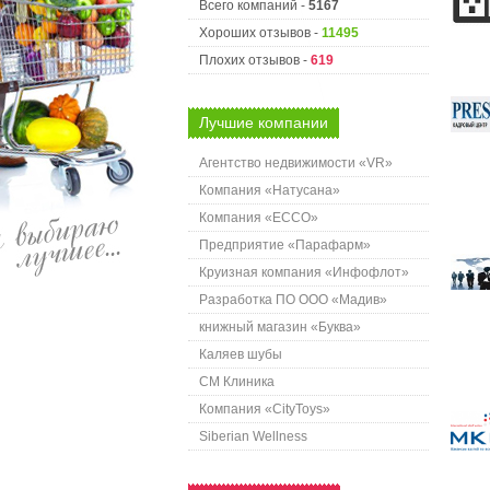
Всего компаний -
5167
Хороших отзывов -
11495
Плохих отзывов -
619
Лучшие компании
Агентство недвижимости «VR»
Компания «Натусана»
Компания «ECCO»
Предприятие «Парафарм»
Круизная компания «Инфофлот»
Разработка ПО ООО «Мадив»
книжный магазин «Буква»
Каляев шубы
СМ Клиника
Компания «CityToys»
Siberian Wellness