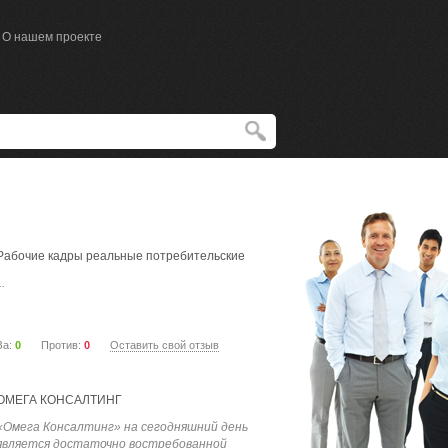
О нашем проекте
Рабочие кадры реальные потребительские
..
За:
0
Против:
0
Оставить свой отзыв
ОМЕГА КОНСАЛТИНГ
«Омега Консалтинг» на сегодняшний день
является достаточно востребованной