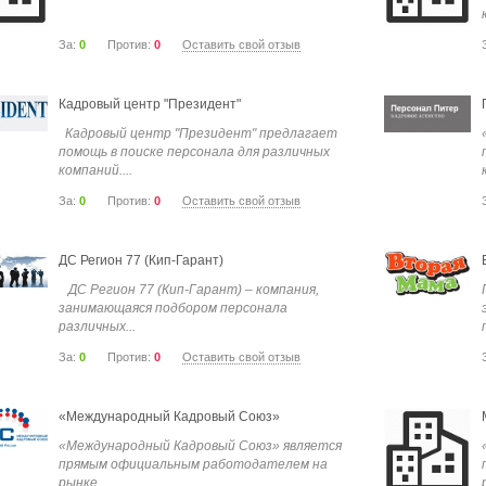
За:
0
Против:
0
Оставить свой отзыв
Кадровый центр "Президент"
Кадровый центр "Президент" предлагает
помощь в поиске персонала для различных
компаний....
За:
0
Против:
0
Оставить свой отзыв
ДС Регион 77 (Кип-Гарант)
ДС Регион 77 (Кип-Гарант) – компания,
занимающаяся подбором персонала
различных...
За:
0
Против:
0
Оставить свой отзыв
«Международный Кадровый Союз»
«Международный Кадровый Союз» является
прямым официальным работодателем на
рынке...