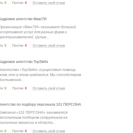
За:
0
Против:
0
Оставить свой отзыв
Кадровое агентство МаксТИ
Организация «МаксТИ» оказывает большой
ассортимент услуг для разных фирм и
предпринимателей. Целью...
За:
0
Против:
0
Оставить свой отзыв
Кадровое агентство TopSkills
Агентство «TopSkills» осуществит помощь
всем, кто в этом нуждается. Мы способствуем
достижению...
За:
0
Против:
0
Оставить свой отзыв
Агентство по подбору персонала 101 ПЕРСОНА
Компания «101 ПЕРСОНА» занимается
бесплатным подбором сотрудников на
различные вакансии в области...
За:
0
Против:
0
Оставить свой отзыв