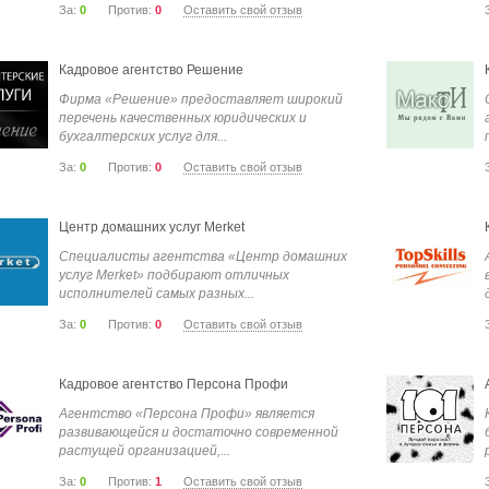
За:
0
Против:
0
Оставить свой отзыв
Кадровое агентство Решение
Фирма «Решение» предоставляет широкий
перечень качественных юридических и
бухгалтерских услуг для...
За:
0
Против:
0
Оставить свой отзыв
Центр домашних услуг Merket
Специалисты агентства «Центр домашних
услуг Merket» подбирают отличных
исполнителей самых разных...
За:
0
Против:
0
Оставить свой отзыв
Кадровое агентство Персона Профи
Агентство «Персона Профи» является
развивающейся и достаточно современной
растущей организацией,...
За:
0
Против:
1
Оставить свой отзыв