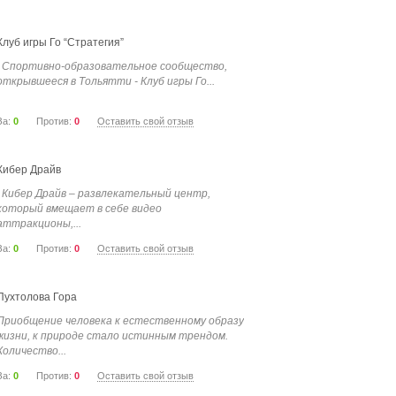
Клуб игры Го “Стратегия”
Спортивно-образовательное сообщество,
открывшееся в Тольятти - Клуб игры Го...
За:
0
Против:
0
Оставить свой отзыв
Кибер Драйв
Кибер Драйв – развлекательный центр,
который вмещает в себе видео
аттракционы,...
За:
0
Против:
0
Оставить свой отзыв
Пухтолова Гора
Приобщение человека к естественному образу
жизни, к природе стало истинным трендом.
Количество...
За:
0
Против:
0
Оставить свой отзыв