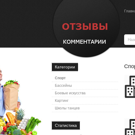
Главн
Спо
Категории
Спорт
Бассейны
Боевые искусства
Картинг
Школы танцев
Статистика