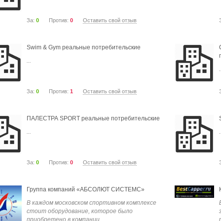
За:
0
Против:
0
Оставить свой отзыв
Swim & Gym реальные потребительские
...
.
За:
0
Против:
1
Оставить свой отзыв
ПАЛЕСТРА SPORT реальные потребительские
...
.
За:
0
Против:
0
Оставить свой отзыв
Группа компаний «АБСОЛЮТ СИСТЕМС»
В каждом московском спортивном комплексе
стоит оборудование, которое было
приобретено в компании...