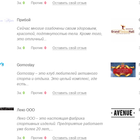
За:
0
Против:
0
Оставить свой отзыв
Прибой
Сейчас многие озабочены своим здоровьем,
красотой, подтянутостью тела. Кроме того,
это отличный...
За:
0
Против:
0
Оставить свой отзыв
Gornostay
Gornostay – это клуб любителей активного
спорта и отдыха. Это целый комплекс, где
есть...
За:
0
Против:
0
Оставить свой отзыв
Леко ООО
Леко ООО – это настоящая фабрика
спортивных изделий. Предприятие работает
уже более 20 лет,...
За:
0
Против:
0
Оставить свой отзыв