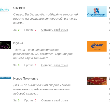
City Bike
С нами, Вы без труда, подберёте велосипед,
вместе мы составим интересный, и в то же
время...
За:
0
Против:
0
Оставить свой отзыв
Игуана
Игуана – это оздоровительно-
развлекательный комплекс. Территория
нашего клуба занимает...
За:
0
Против:
0
Оставить свой отзыв
Новое Поколение
ДЮСШ по зимним видам спорта «Новое
поколение» предлагает посетителям
ледовый каток....
За:
0
Против:
0
Оставить свой отзыв