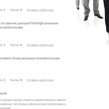
За:
0
Против:
0
Оставить свой отзыв
Сеть фитнес центров ПАЛЛАДА реальные
потребительские
..
За:
0
Против:
0
Оставить свой отзыв
Sculptors Group реальные потребительские
..
За:
0
Против:
0
Оставить свой отзыв
Каскб
В игровых видах спорта каждая деталь имеет
значение. Не только физическая подготовка и
талант...