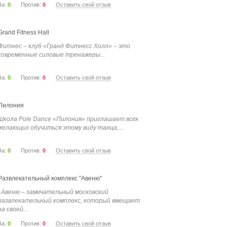
За:
0
Против:
0
Оставить свой отзыв
Grand Fitness Hall
Фитнес – клуб «Гранд Фитнесс Холл» – это
современные силовые тренажеры...
За:
0
Против:
0
Оставить свой отзыв
Пилония
Школа Pole Dance «Пилония» приглашает всех
желающих обучиться этому виду танца,...
За:
0
Против:
0
Оставить свой отзыв
Развлекательный комплекс "Авеню"
Авеню – замечательный московский
развлекательный комплекс, который вмещает
на своей...
За:
0
Против:
0
Оставить свой отзыв