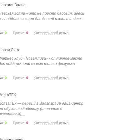
Невская Волна
Невская волна – это не просто бассейн. Здесь
вы найдете секции для детей и занятия для...
За:
0
Против:
0
Оставить свой отзыв
Новая Лига
Фитнес клуб «Новая лига» - отличное место
для поддержания своего тела и фигуры в...
За:
0
Против:
0
Оставить свой отзыв
ВолгаТЕК
ВолгаТЕК — первый в Волгограде дайв-центр
по обучению дайвингу (плаванию с
аквалангом)....
За:
0
Против:
0
Оставить свой отзыв