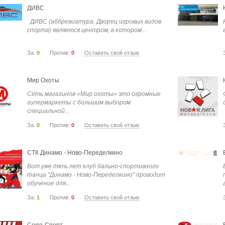
ДИВС
ДИВС (аббревиатура, Дворец игровых видов
спорта) является центром, в котором...
За:
0
Против:
0
Оставить свой отзыв
Мир Охоты
Сеть магазинов «Мир охоты» это огромные
гипермаркеты с большим выбором
специальной...
За:
0
Против:
0
Оставить свой отзыв
СТК Динамо - Ново-Переделкино
Вот уже пять лет клуб бально-спортивного
танца "Динамо - Ново-Переделкино" проводит
обучение для...
За:
1
Против:
0
Оставить свой отзыв