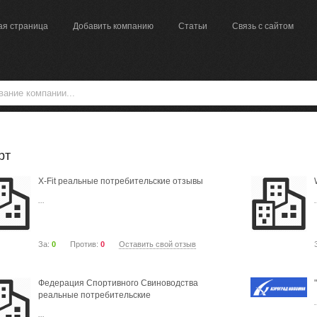
ая страница
Добавить компанию
Статьи
Связь с сайтом
рт
X-Fit реальные потребительские отзывы
...
.
За:
0
Против:
0
Оставить свой отзыв
Федерация Спортивного Свиноводства
реальные потребительские
.
...