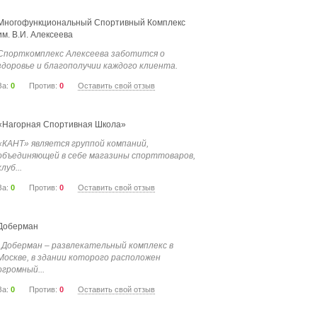
Многофункциональный Спортивный Комплекс
им. В.И. Алексеева
Спорткомплекс Алексеева заботится о
здоровье и благополучии каждого клиента.
Уже 77 лет успешно...
За:
0
Против:
0
Оставить свой отзыв
«Нагорная Спортивная Школа»
«КАНТ» является группой компаний,
объединяющей в себе магазины спорттоваров,
клуб...
За:
0
Против:
0
Оставить свой отзыв
Доберман
Доберман – развлекательный комплекс в
Москве, в здании которого расположен
огромный...
За:
0
Против:
0
Оставить свой отзыв