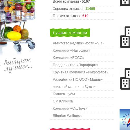
Всего компаний -
5167
Хороших отзывов -
11495
Плохих отзывов -
619
Лучшие компании
Агентство недвижимости «VR»
Компания «Натусана»
Компания «ECCO»
Предприятие «Парафарм»
Круизная компания «Инфофлот»
Разработка ПО ООО «Мадив»
книжный магазин «Буква»
Каляев шубы
СМ Клиника
Компания «CityToys»
Siberian Wellness