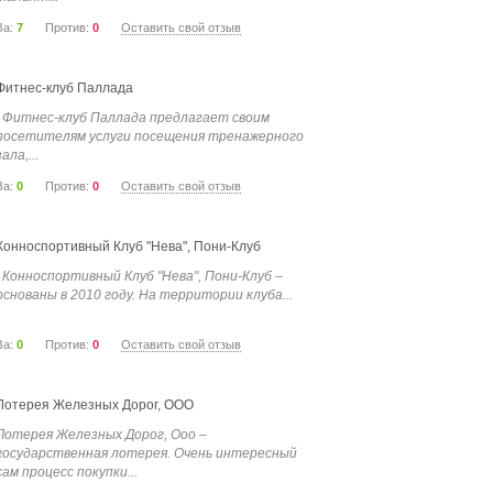
За:
7
Против:
0
Оставить свой отзыв
Фитнес-клуб Паллада
Фитнес-клуб Паллада предлагает своим
посетителям услуги посещения тренажерного
зала,...
За:
0
Против:
0
Оставить свой отзыв
Конноспортивный Клуб "Нева", Пони-Клуб
Конноспортивный Клуб "Нева", Пони-Клуб –
основаны в 2010 году. На территории клуба...
За:
0
Против:
0
Оставить свой отзыв
Лотерея Железных Дорог, ООО
Лотерея Железных Дорог, Ооо –
государственная лотерея. Очень интересный
сам процесс покупки...