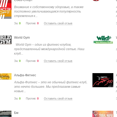
Союз-Спорт
Внимание к собственному здоровью, а также
постоянно увеличивающаяся популярность
стремления к...
За:
0
Против:
0
Оставить свой отзыв
World Gym
World Gym – один из фитнес-клубов,
представленный международной сетью. Наш
клуб...
За:
0
Против:
0
Оставить свой отзыв
Альфа-Фитнес
Альфа-Фитнес – это не обычный фитнес-клуб,
это нечто большее. Мы предлагаем самые
новые...
За:
0
Против:
0
Оставить свой отзыв
Бм