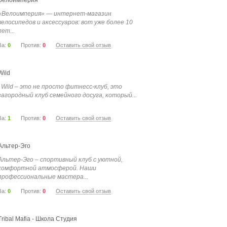
Велоимперия
«Велоимперия» — интернет-магазин
велосипедов и аксессуаров: вот уже более 10
лет...
За:
0
Против:
0
Оставить свой отзыв
Wild
Wild – это не просто фитнесс-клуб, это
загородный клуб семейного досуга, который...
За:
1
Против:
0
Оставить свой отзыв
Альтер-Эго
Альтер-Эго – спортивный клуб с уютной,
комфортной атмосферой. Наши
профессиональные мастера...
За:
0
Против:
0
Оставить свой отзыв
Tribal Mafia - Школа Студия