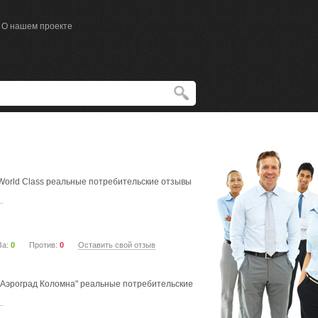
О нашем проекте
World Class реальные потребительские отзывы
..
За:
0
Против:
0
Оставить свой отзыв
"Аэроград Коломна" реальные потребительские
..