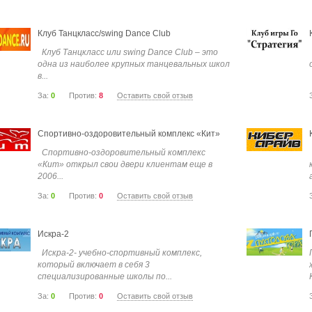
Клуб Танцкласс/swing Dance Club
Клуб Танцкласс или swing Dance Club – это
одна из наиболее крупных танцевальных школ
в...
За:
0
Против:
8
Оставить свой отзыв
Спортивно-оздоровительный комплекс «Кит»
Спортивно-оздоровительный комплекс
«Кит» открыл свои двери клиентам еще в
2006...
За:
0
Против:
0
Оставить свой отзыв
Искра-2
Искра-2- учебно-спортивный комплекс,
который включает в себя 3
специализированные школы по...
За:
0
Против:
0
Оставить свой отзыв