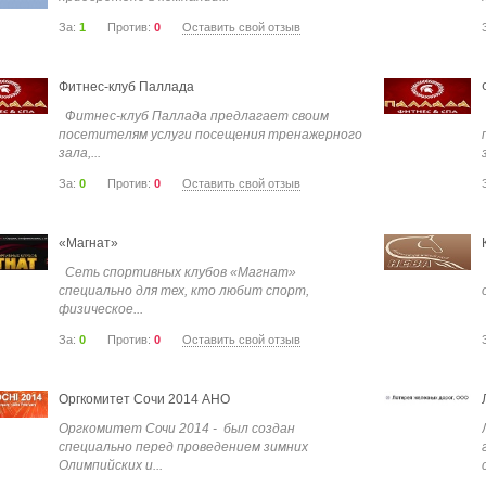
За:
1
Против:
0
Оставить свой отзыв
Фитнес-клуб Паллада
Фитнес-клуб Паллада предлагает своим
посетителям услуги посещения тренажерного
зала,...
За:
0
Против:
0
Оставить свой отзыв
«Магнат»
Сеть спортивных клубов «Магнат»
специально для тех, кто любит спорт,
физическое...
За:
0
Против:
0
Оставить свой отзыв
Оргкомитет Сочи 2014 АНО
Оргкомитет Сочи 2014 - был создан
специально перед проведением зимних
Олимпийских и...