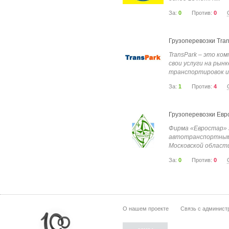
За:
0
Против:
0
Грузоперевозки Tra
TransPark – это ко
свои услуги на рын
транспортировок и.
За:
1
Против:
4
Грузоперевозки Евр
Фирма «Евростар»
автотранспортными
Московской области,
За:
0
Против:
0
О нашем проекте
Связь с админист