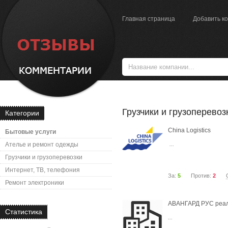
Главная страница
Добавить к
Грузчики и грузоперевоз
Категории
China Logistics
Бытовые услуги
...
Ателье и ремонт одежды
Грузчики и грузоперевозки
Интернет, ТВ, телефония
За:
5
Против:
2
Ремонт электроники
АВАНГАРД РУС реал
Статистика
...