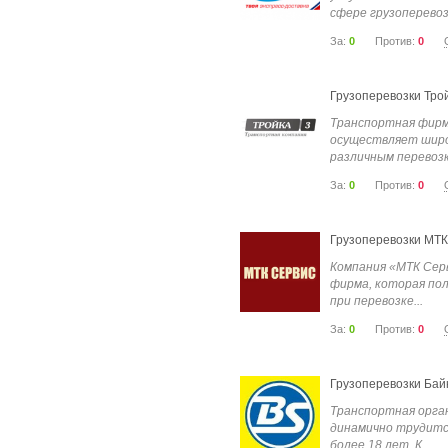
сфере грузоперевозо
За:
0
Против:
0
Грузоперевозки Тро
Транспортная фирм
осуществляет широк
различным перевозка
За:
0
Против:
0
Грузоперевозки МТК
Компания «МТК Сер
фирма, которая по
при перевозке...
За:
0
Против:
0
Грузоперевозки Бай
Транспортная орга
динамично трудитс
более 18 лет. К...