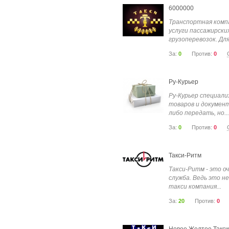
6000000
Транспортная комп
услуги пассажирски
грузоперевозок. Для.
За:
0
Против:
0
Ру-Курьер
Ру-Курьер специали
товаров и документ
либо передать, но...
За:
0
Против:
0
Такси-Ритм
Такси-Ритм - это о
служба. Ведь это н
такси компания...
За:
20
Против:
0