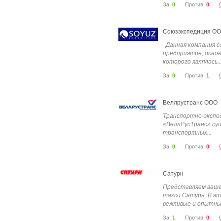
За:
0
Против:
0
Союзэкспедиция О
Данная компания со
предприятие, осно
которого являлась..
За:
0
Против:
1
Веллрустранс ООО
Транспортно-экспе
«ВеллРусТранс» су
транспортных...
За:
0
Против:
0
Сатурн
Представляем ваш
такси Сатурн. В э
вежливые и опытные
За:
1
Против:
0