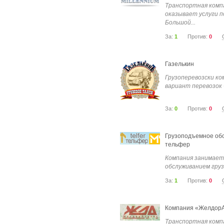
Транспортная компа
оказывает услуги п
Большой...
За:
1
Против:
0
Газелькин
Грузоперевозски ко
вариант перевозок ч
За:
0
Против:
0
Грузоподъемное обо
тельфер
Компания занимает
обслуживанием гру
оборудования. Высок
За:
1
Против:
0
Компания «Желдор
Транспортная комп