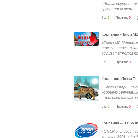
одна из крупнейших
грузоперевозкам....
За:
0
Против:
0
Компания «Такси М
«Такси МВ-Моторс»
Москве и Московско
осуществляются по.
За:
0
Против:
0
Компания «Такси Ге
«Такси Гепард» им
хорошую репутацию
перевозки пассажиро
За:
0
Против:
0
Компания «СПСР-эк
«СПСР-экспресс» р
услуги с 2001 года