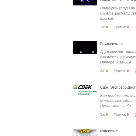
Новое Желтое Такси
Пользуясь услугами
будете высматрива
так как...
За:
0
Против:
0
Гpyзoвичкoф
Гpyзoвичкoф - тран
оказывающая услуги
Питере. К вашим...
За:
0
Против:
0
Сдэк. Экспресс-Дост
Вам необходимо пер
можете это сделать
Нужно что - либо...
За:
0
Против:
0
Millennium