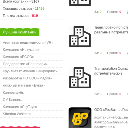
Всего компаний -
5167
Хороших отзывов -
11495
За:
0
Против:
0
Плохих отзывов -
619
Транспортно-логист
Лучшие компании
реальные потребит
...
Агентство недвижимости «VR»
Компания «Натусана»
За:
0
Против:
0
Компания «ECCO»
Предприятие «Парафарм»
Transportation Com
Круизная компания «Инфофлот»
потребительские
Разработка ПО ООО «Мадив»
...
книжный магазин «Буква»
Каляев шубы
За:
0
Против:
0
СМ Клиника
Компания «CityToys»
ООО «РосБизнесРес
Siberian Wellness
Компания «РосБизн
аутсорсинговым ц
рекрутинг и...