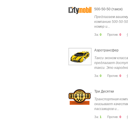
500-50-50 (такси)
Предлагаем вашем
компанию 500-50-50
номер и...
За:
0
Против:
0
Аэротрансфер
Такси эконом клас
предлагает доступ
такси. Это народное
За:
0
Против:
0
Три Десятки
Транспортная комп
оказывает качестве
пассажиров и...
За:
1
Против:
0