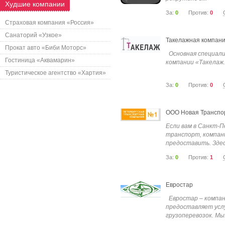
Худшие компании
За:
0
Против:
0
Страховая компания «Россия»
Санаторий «Узкое»
Такелажная компани
Прокат авто «Биби Моторс»
Основная специали
Гостиница «Аквамарин»
компании «Такелаж.n
Туристическое агентство «Хартия»
За:
0
Против:
0
ООО Новая Транспо
Если вам в Санкт-
транспорт, компан
предоставить. Здесь
За:
0
Против:
1
Евростар
Евростар – компан
предоставляет усл
грузоперевозок. Мы.