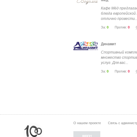
Мёд
Кафе Мёд предлага
блюда европейской 
отлично провести..
За:
0
Против:
0
Динамит
Спортивный компл
множество спортив
услуг. Для вас...
За:
0
Против:
0
О нашем проекте
Связь с админист