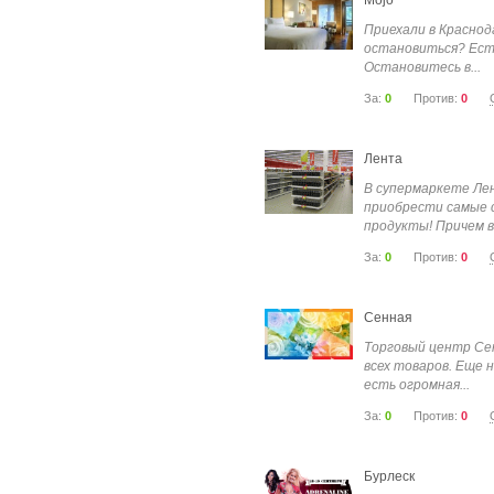
Mojo
Приехали в Краснод
остановиться? Ест
Остановитесь в...
За:
0
Против:
0
Лента
В супермаркете Ле
приобрести самые 
продукты! Причем в.
За:
0
Против:
0
Сенная
Торговый центр Се
всех товаров. Еще 
есть огромная...
За:
0
Против:
0
Бурлеск