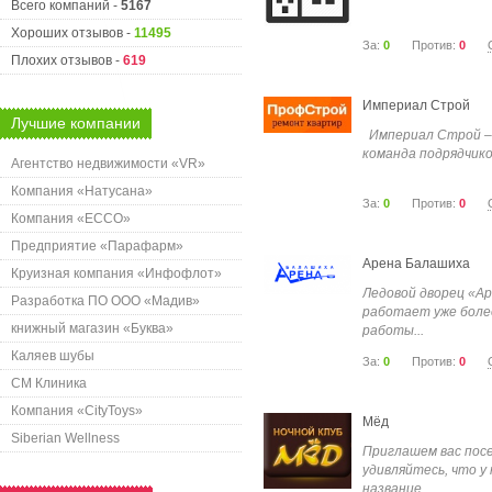
Всего компаний -
5167
Хороших отзывов -
11495
За:
0
Против:
0
Плохих отзывов -
619
Империал Строй
Лучшие компании
Империал Строй –
команда подрядчико
Агентство недвижимости «VR»
Компания «Натусана»
За:
0
Против:
0
Компания «ECCO»
Предприятие «Парафарм»
Арена Балашиха
Круизная компания «Инфофлот»
Ледовой дворец «А
Разработка ПО ООО «Мадив»
работает уже более
книжный магазин «Буква»
работы...
Каляев шубы
За:
0
Против:
0
СМ Клиника
Компания «CityToys»
Мёд
Siberian Wellness
Приглашем вас посе
удивляйтесь, что у
название....