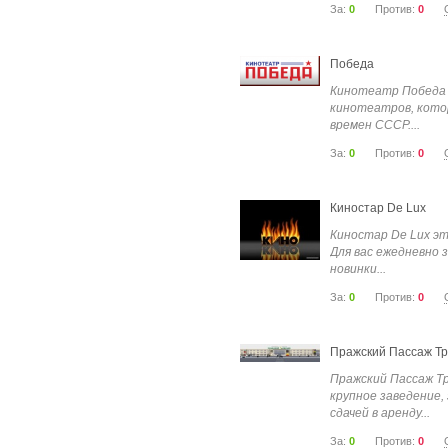
За:
0
Против:
0
Победа
Кинотеатр Победа 
кинотеатров, кото
времен СССР....
За:
0
Против:
0
Киностар De Lux
Киностар De Lux эт
Для вас ежедневно 
новинки...
За:
0
Против:
0
Пражский Пассаж Т
Пражский Пассаж Тр
крупное заведение,
сдачей в аренду...
За:
0
Против:
0