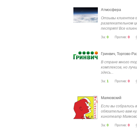
Атмосфера
Отзывы клиентов о
развлекательном 
пестрят! Все клиен
За:
0
Против:
0
Гринвич, Торгово-Р
В стране много тор
комплексов, но лучш
здесь...
За:
1
Против:
0
Маяковский
Если вы собрались в
обязательно вам н
кинотеатр Маяковск
За:
0
Против:
0