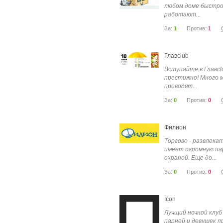
любом доме быстро 
работают...
За:
1
Против:
1
Главclub
Вступайте в Главclu
престижно! Много 
проводят...
За:
0
Против:
0
Филион
Торгово - развлек
имеет огромную пар
охраной. Еще до...
За:
0
Против:
0
Icon
Лучщий ночной клуб
парней и девушек п