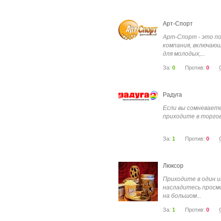
Арт-Спорт
Арт-Спорт - это п
компания, включающ
для молодых,...
За:
0
Против:
0
Радуга
Если вы сомневаете
приходите в торгов
За:
1
Против:
0
Люксор
Приходите в один 
насладитесь просм
на большом...
За:
1
Против:
0