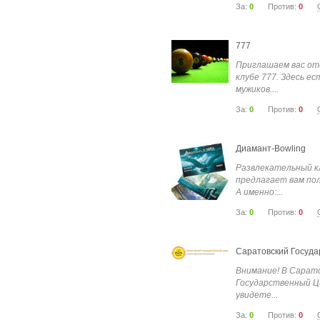
За:
0
Против:
0
777
Приглашаем вас от
клубе 777. Здесь ес
мужиков....
За:
0
Против:
0
Диамант-Bowling
Развлекательный к
предлагает вам пол
А именно:...
За:
0
Против:
0
Саратовский Госуда
Внимание! В Сарат
Государственный Ци
увидете...
За:
0
Против:
0