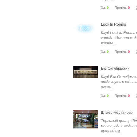
За:
0
Против:
0
Look In Rooms
Клуб Look In Rooms
городе. Именно сю
чтобы...
За:
0
Против:
0
Бкз Октябрьский
Клуб Бкз Октябрьс
отдохнуть и отличн
очень...
За:
0
Против:
0
Штаер-Чертаново
Торговый центр Шт
место, где ежедне
нужный им...