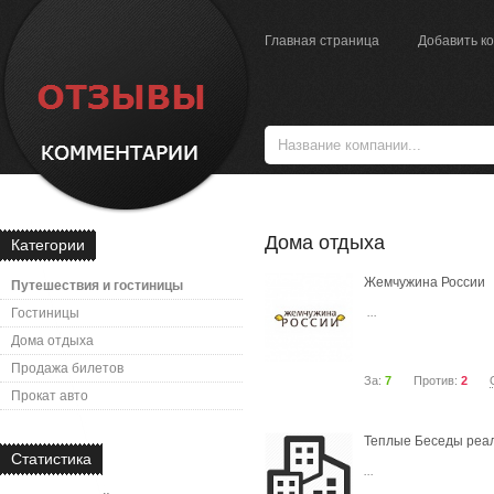
Главная страница
Добавить к
Дома отдыха
Категории
Жемчужина России
Путешествия и гостиницы
...
Гостиницы
Дома отдыха
Продажа билетов
За:
7
Против:
2
Прокат авто
Теплые Беседы реа
Статистика
...