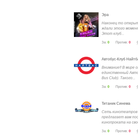
Эра
Наконец то открыт
ждали этого момент
Этот клуб...
За:
0
Против:
0
Автобус-Клуб Найтба
Внимание!! В мире 
единственный Автоб
Bus Club). Такого...
За:
0
Против:
0
Титаник Синема
Сеть кинотеатров
предлагает вам по
кинопроката на сво
За:
0
Против:
0