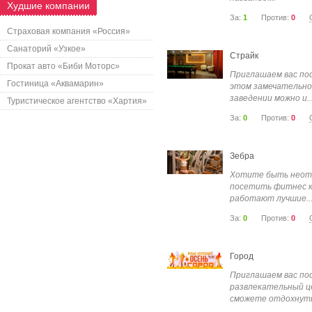
Худшие компании
За:
1
Против:
0
Страховая компания «Россия»
Санаторий «Узкое»
Страйк
Прокат авто «Биби Моторс»
Приглашаем вас пос
Гостиница «Аквамарин»
этом замечательно
заведении можно и..
Туристическое агентство «Хартия»
За:
0
Против:
0
Зебра
Хотите быть неот
посетить фитнес кл
работают лучшие..
За:
0
Против:
0
Город
Приглашаем вас по
развлекательный це
сможете отдохнуть