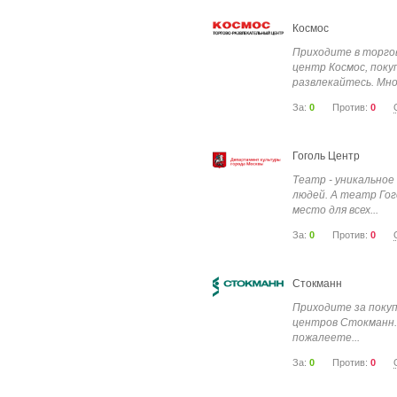
Космос
Приходите в торго
центр Космос, пок
развлекайтесь. Мно
За:
0
Против:
0
Гоголь Центр
Театр - уникальное
людей. А театр Гог
место для всех...
За:
0
Против:
0
Стокманн
Приходите за покуп
центров Стокманн. 
пожалеете...
За:
0
Против:
0