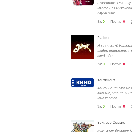
Стриптиз клуб Бурл
место для мужского
клубе так...
За:
0
Против:
0
Platinum
Ночной клуб Platin
людей оторваться 
клуб, где...
За:
0
Против:
0
Континент
Континент это не 
вообще, это не кин
Множество...
За:
0
Против:
0
Веливер Сервис
Компания Веливер С