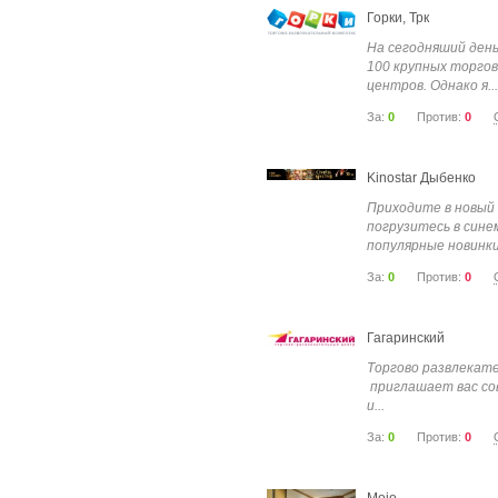
Горки, Трк
На сегодняший ден
100 крупных торгов
центров. Однако я...
За:
0
Против:
0
Kinostar Дыбенко
Приходите в новый 
погрузитесь в синем
популярные новинки.
За:
0
Против:
0
Гагаринский
Торгово развлекат
приглашает вас со
и...
За:
0
Против:
0