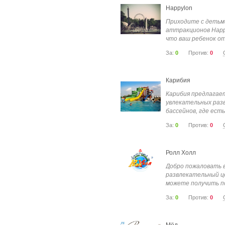
Happylon
Приходите с детьми
аттракционов Happy
что ваш ребенок от
За:
0
Против:
0
Карибия
Карибия предлагае
увлекательных разв
бассейнов, где есть.
За:
0
Против:
0
Ролл Холл
Добро пожаловать в
развлекательный це
можете получить по
За:
0
Против:
0