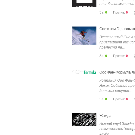
незабываемые ночи!.
За:
0
Против:
0
Снеж.ком Горнолыж
Всесезонный Снеж.
приглашает вас ис
прелести на...
За:
0
Против:
0
Ооо Фан-Формула Л
Компания Ооо Фан-
Ярких Событий пре
детских клоунов...
За:
0
Против:
0
Жажда
Ночной клуб Жажда
возможность "оторв
клубе....