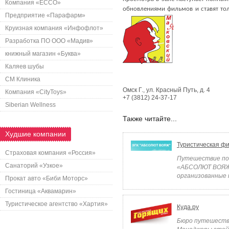
Компания «ECCO»
обновлениями фильмов и ставят тол
Предприятие «Парафарм»
Круизная компания «Инфофлот»
Разработка ПО ООО «Мадив»
книжный магазин «Буква»
Каляев шубы
СМ Клиника
Омск Г.
,
ул. Красный Путь, д. 4
Компания «CityToys»
+7 (3812) 24-37-17
Siberian Wellness
Также читайте...
Худшие компании
Туристическая 
Страховая компания «Россия»
Путешествие по 
Санаторий «Узкое»
«АБСОЛЮТ ВОЯЖ» 
организованные 
Прокат авто «Биби Моторс»
Гостиница «Аквамарин»
Туристическое агентство «Хартия»
Куда.ру
Бюро путешестви