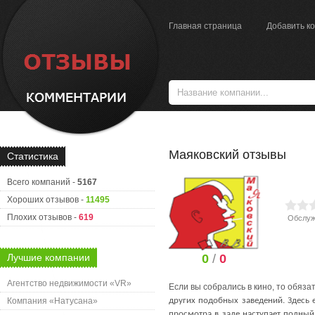
Главная страница
Добавить к
Маяковский отзывы
Статистика
Всего компаний -
5167
Хороших отзывов -
11495
Плохих отзывов -
619
Обслуж
Лучшие компании
0
/
0
Агентство недвижимости «VR»
Если вы собрались в кино, то обяз
Компания «Натусана»
других подобных заведений. Здесь 
просмотра в зале наступает полный