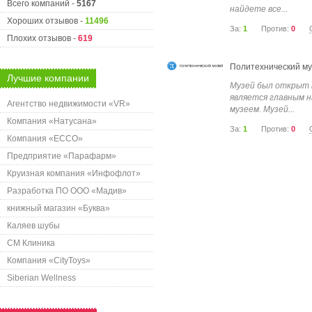
Всего компаний -
5167
найдете все...
Хороших отзывов -
11496
За:
1
Против:
0
Плохих отзывов -
619
Политехнический м
Лучшие компании
Музей был открыт в
является главным н
Агентство недвижимости «VR»
музеем. Музей...
Компания «Натусана»
За:
1
Против:
0
Компания «ECCO»
Предприятие «Парафарм»
Круизная компания «Инфофлот»
Разработка ПО ООО «Мадив»
книжный магазин «Буква»
Каляев шубы
СМ Клиника
Компания «CityToys»
Siberian Wellness