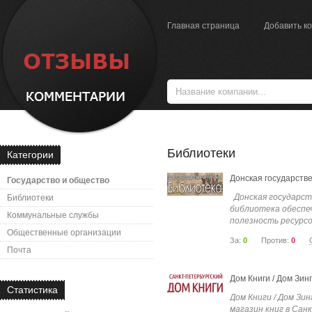
Главная страница
Добавить к
Библиотеки
Категории
Донская государств
Государство и общество
Донская государст
Библиотеки
библиотека обеспе
Коммунальные службы
полезность ресурсов
Общественные организации
За:
0
Против:
0
Почта
Дом Книги / Дом Зин
Статистика
Дом Книги / Дом Зи
магазин книг в Сан