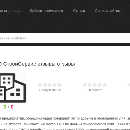
ая страница
Добавить компанию
Статьи
Связь с сайтом
 СтройСервис отзывы отзывы
Обслуживание
Персонал
0
/
0
а предприятий, объединяющая предприятия по добыче и обогащению угля, вы
 и на экспорт. Занимает 6-е место в РФ по добыче коксующегося угля. Также 