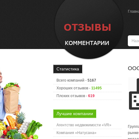
Главн
ООО
Статистика
Всего компаний -
5167
Хороших отзывов -
11495
Плохих отзывов -
619
Лучшие компании
Агентство недвижимости «VR»
Групп
Компания «Натусана»
рынке