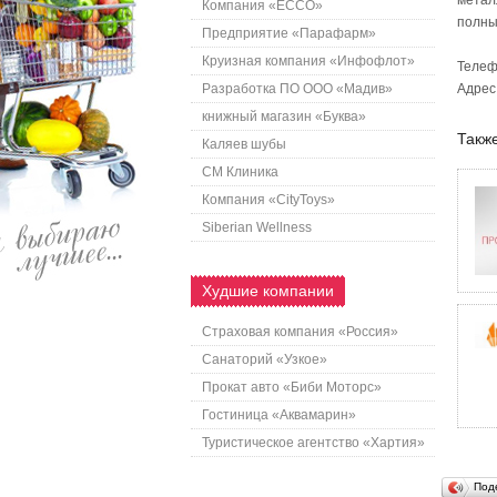
метал
Компания «ECCO»
полны
Предприятие «Парафарм»
Круизная компания «Инфофлот»
Телефо
Разработка ПО ООО «Мадив»
Адрес:
книжный магазин «Буква»
Также
Каляев шубы
СМ Клиника
Компания «CityToys»
Siberian Wellness
Худшие компании
Страховая компания «Россия»
Санаторий «Узкое»
Прокат авто «Биби Моторс»
Гостиница «Аквамарин»
Туристическое агентство «Хартия»
Под