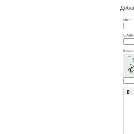
Доба
Имя *
E-Mail
Введит