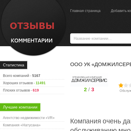
Главная страница
Добавить к
ООО УК «ДОМЖИЛСЕРВ
Статистика
Всего компаний -
5167
Хороших отзывов -
11491
2
/
3
Плохих отзывов -
619
Обслуж
Лучшие компании
Агентство недвижимости «VR»
Компания очень да
Компания «Натусана»
обслуживанию мно