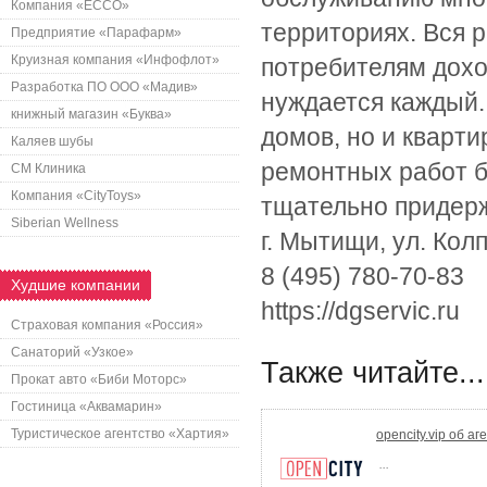
Компания «ECCO»
территориях. Вся р
Предприятие «Парафарм»
Круизная компания «Инфофлот»
потребителям дохо
Разработка ПО ООО «Мадив»
нуждается каждый.
книжный магазин «Буква»
домов, но и кварти
Каляев шубы
ремонтных работ б
СМ Клиника
Компания «CityToys»
тщательно придер
Siberian Wellness
г. Мытищи, ул. Кол
8 (495) 780-70-83
Худшие компании
https://dgservic.ru
Страховая компания «Россия»
Санаторий «Узкое»
Также читайте...
Прокат авто «Биби Моторс»
Гостиница «Аквамарин»
Туристическое агентство «Хартия»
opencity.vip об аг
...