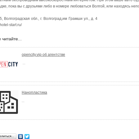
атным беспроводным высокоскоростным интернетом. При этом ваше авто буд
дке, пока вы с друзьями либо в номере любоваться Волгой, или находясь не
, Волгоградская обл., г. Волгоград,им Грамши ул., д. 4
/hotel-start.ru/
 читайте...
opencity.vip об агентстве
...
Нанопластика
...
елиться…