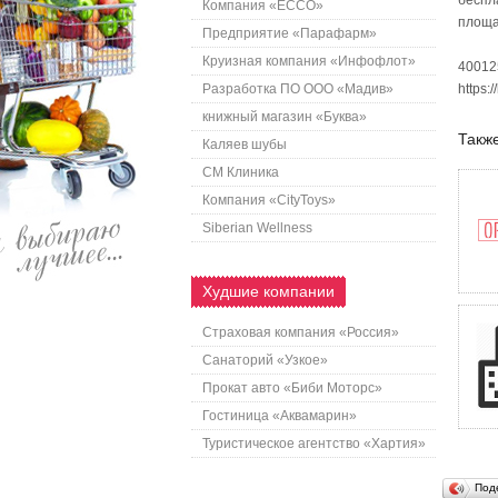
беспл
Компания «ECCO»
площа
Предприятие «Парафарм»
Круизная компания «Инфофлот»
400125
Разработка ПО ООО «Мадив»
https:/
книжный магазин «Буква»
Также
Каляев шубы
СМ Клиника
Компания «CityToys»
Siberian Wellness
Худшие компании
Страховая компания «Россия»
Санаторий «Узкое»
Прокат авто «Биби Моторс»
Гостиница «Аквамарин»
Туристическое агентство «Хартия»
Под