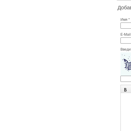
Доба
Имя *
E-Mail
Введит