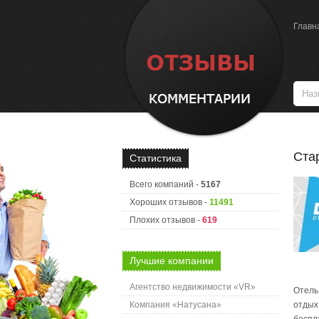
Главн
Ста
Статистика
Всего компаний -
5167
Хороших отзывов -
11491
Плохих отзывов -
619
Лучшие компании
Агентство недвижимости «VR»
Отель
Компания «Натусана»
отдых