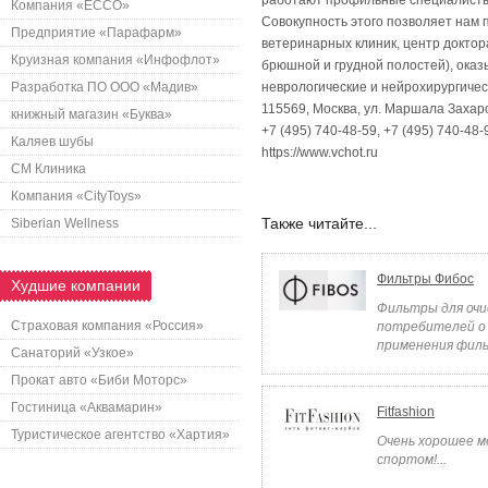
работают профильные специалисты,
Компания «ECCO»
Совокупность этого позволяет нам 
Предприятие «Парафарм»
ветеринарных клиник, центр доктор
Круизная компания «Инфофлот»
брюшной и грудной полостей), ока
Разработка ПО ООО «Мадив»
неврологические и нейрохирургичес
115569, Москва, ул. Маршала Захаров
книжный магазин «Буква»
+7 (495) 740-48-59, +7 (495) 740-48-
Каляев шубы
https://www.vchot.ru
СМ Клиника
Компания «CityToys»
Также читайте...
Siberian Wellness
Фильтры Фибос
Худшие компании
Фильтры для очи
Страховая компания «Россия»
потребителей о 
применения фильт
Санаторий «Узкое»
Прокат авто «Биби Моторс»
Гостиница «Аквамарин»
Fitfashion
Туристическое агентство «Хартия»
Очень хорошее ме
спортом!...