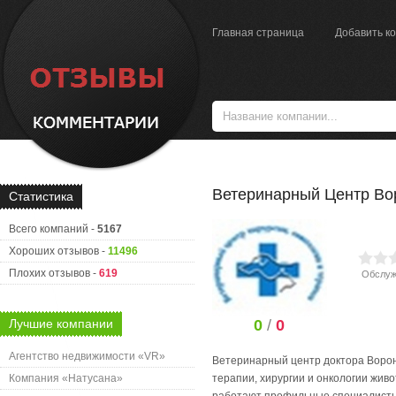
Главная страница
Добавить к
Ветеринарный Центр Во
Статистика
Всего компаний -
5167
Хороших отзывов -
11496
Плохих отзывов -
619
Обслуж
Лучшие компании
0
/
0
Агентство недвижимости «VR»
Ветеринарный центр доктора Ворон
Компания «Натусана»
терапии, хирургии и онкологии жи