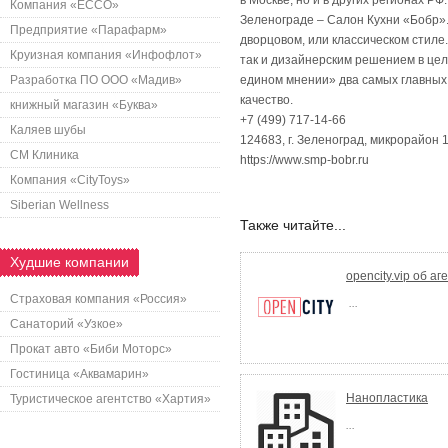
в Москве, но и в других регионах 
Компания «ECCO»
Зеленограде – Салон Кухни «Бобр».
Предприятие «Парафарм»
дворцовом, или классическом стил
Круизная компания «Инфофлот»
так и дизайнерским решением в цел
Разработка ПО ООО «Мадив»
едином мнении» два самых главных
качество.
книжный магазин «Буква»
+7 (499) 717-14-66
Каляев шубы
124683, г. Зеленоград, микрорайон 
СМ Клиника
https://www.smp-bobr.ru
Компания «CityToys»
Siberian Wellness
Также читайте...
Худшие компании
opencity.vip об аг
Страховая компания «Россия»
...
Санаторий «Узкое»
Прокат авто «Биби Моторс»
Гостиница «Аквамарин»
Нанопластика
Туристическое агентство «Хартия»
...