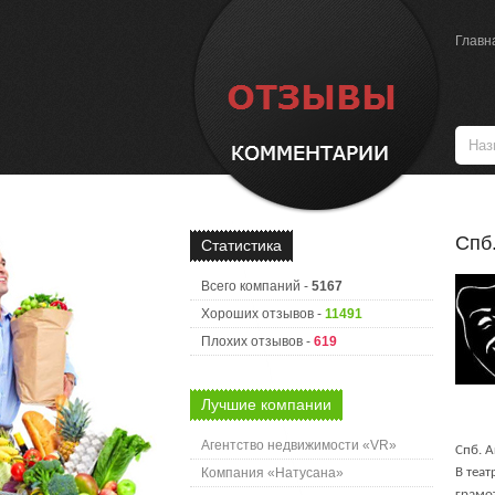
Главн
Спб
Статистика
Всего компаний -
5167
Хороших отзывов -
11491
Плохих отзывов -
619
Лучшие компании
Агентство недвижимости «VR»
Спб. 
Компания «Натусана»
В теат
грамо