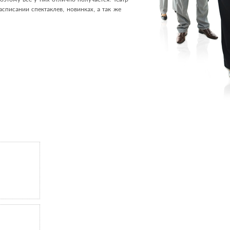
списании спектаклев, новинках, а так же