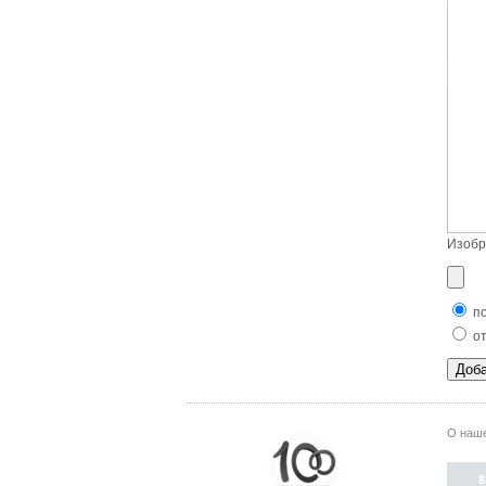
Изобр
по
от
О наше