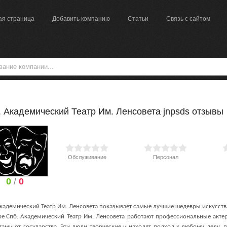
ая страница
Добавить компанию
Статьи
Связь с сайтом
. Академический Театр Им. Ленсовета jnpsds отзывы
Обслуживание
Персонал
0
/
0
Академический Театр Им. Ленсовета показывает самые лучшие шедевры искусств
ре
Спб. Академический Театр Им. Ленсовета работают профессиональные ак
тами от государства. Эти люди творческие и находят подход к любому делу, п