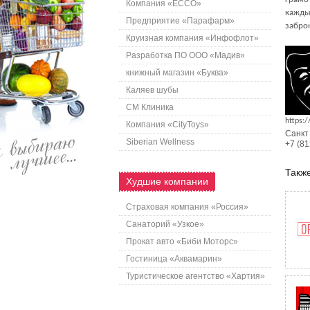
Компания «ECCO»
кажды
Предприятие «Парафарм»
забро
Круизная компания «Инфофлот»
Разработка ПО ООО «Мадив»
книжный магазин «Буква»
Каляев шубы
СМ Клиника
https:/
Компания «CityToys»
Санкт
Siberian Wellness
+7 (81
Также
Худшие компании
Страховая компания «Россия»
Санаторий «Узкое»
Прокат авто «Биби Моторс»
Гостиница «Аквамарин»
Туристическое агентство «Хартия»