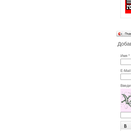
Под
Доба
Имя *
E-Mail
Введит