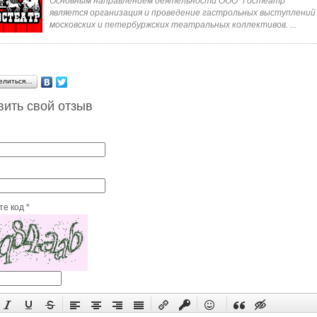
Основным направлением деятельности ООО "Гостеатр"
является организация и проведение гастрольных выступлений
московских и петербуржских театральных коллективов. ...
елиться…
вить свой отзыв
е код *