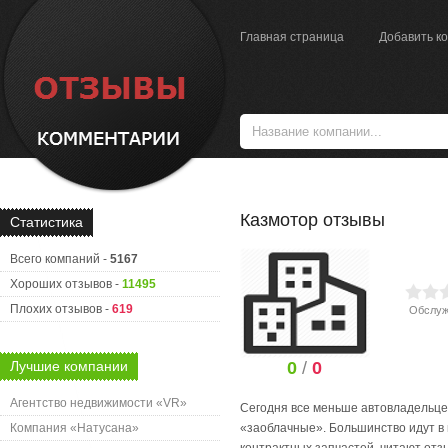
Главная страница
Добавить к
Казмотор отзывы
Статистика
Всего компаний -
5167
Хороших отзывов -
11495
Плохих отзывов -
619
Обслуж
Лучшие компании
0
/
0
Агентство недвижимости «VR»
Сегодня все меньше автовладельцев
Компания «Натусана»
«заоблачные». Большинство идут в