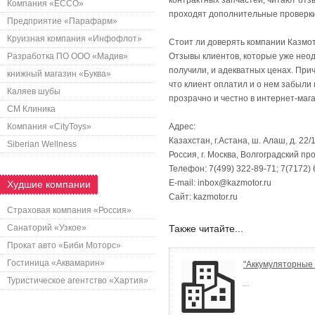
контрактных запчастей, читают отз
Компания «ECCO»
проходят дополнительные проверки
Предприятие «Парафарм»
Круизная компания «Инфофлот»
Стоит ли доверять компании Казмо
Разработка ПО ООО «Мадив»
Отзывы клиентов, которые уже неод
получили, и адекватных ценах. При
книжный магазин «Буква»
что клиент оплатил и о нем забыли
Каляев шубы
прозрачно и честно в интернет-маг
СМ Клиника
Компания «CityToys»
Адрес:
Казахстан, г.Астана, ш. Алаш, д. 22
Siberian Wellness
Россия, г. Москва, Волгоградский п
Телефон: 7(499) 322-89-71; 7(7172) 
E-mail: inbox@kazmotor.ru
Худшие компании
Сайт: kazmotor.ru
Страховая компания «Россия»
Санаторий «Узкое»
Также читайте...
Прокат авто «Биби Моторс»
Гостиница «Аквамарин»
"Аккумуляторные
Туристическое агентство «Хартия»
...