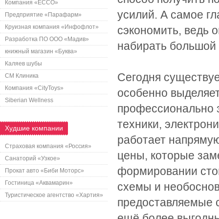
Компания «ECCO»
усилий. А самое г
Предприятие «Парафарм»
Круизная компания «Инфофлот»
сэкономить, ведь 
Разработка ПО ООО «Мадив»
набирать большой 
книжный магазин «Буква»
Каляев шубы
Сегодня существуе
СМ Клиника
Компания «CityToys»
особенно выделяет
Siberian Wellness
профессионально з
техники, электрон
Худшие компании
работает напрямую
Страховая компания «Россия»
цены, которые зам
Санаторий «Узкое»
формировании сто
Прокат авто «Биби Моторс»
Гостиница «Аквамарин»
схемы и необоснов
Туристическое агентство «Хартия»
предоставляемые с
ещё более выгодн