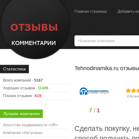
Главная страница
Добавить к
Tehnodinamika.ru отзыв
Статистика
Всего компаний -
5167
Хороших отзывов -
11496
Плохих отзывов -
619
Обслуж
7
/
1
Лучшие компании
Агентство недвижимости «VR»
Сделать покупку, н
Компания «Натусана»
способ получить п