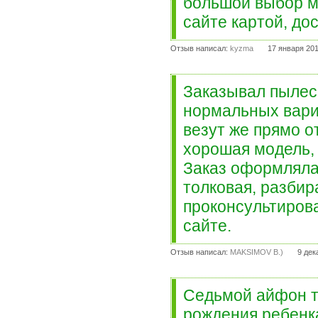
большой выбор м
сайте картой, до
Отзыв написал:
kyzma
17 января 201
Заказывал пылесо
нормальных вариа
везут же прямо о
хорошая модель,
Заказ оформляла
толковая, разбир
проконсультиров
сайте.
Отзыв написал:
MAKSIMOV B.)
9 дек
Седьмой айфон т
рождения ребенка