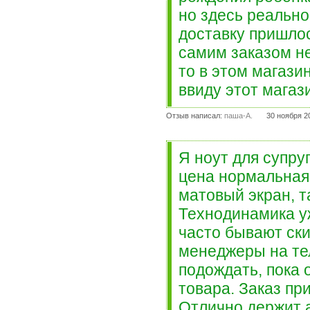
но здесь реально
доставку пришлос
самим заказом не
то в этом магазин
ввиду этот магаз
Отзыв написал:
паша-A.
30 ноября 2
Я ноут для супру
цена нормальная 
матовый экран, т
Технодинамика уж
часто бывают ски
менеджеры на те
подождать, пока 
товара. Заказ при
Отлично держит а