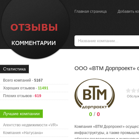
Главная страница
Добавить к
ООО «ВТМ Дорпроект» 
Статистика
Всего компаний -
5167
Хороших отзывов -
11491
Плохих отзывов -
619
Обслуж
Лучшие компании
0
/
0
Агентство недвижимости «VR»
Компания «ВТМ Дорпроект» осущест
Компания «Натусана»
инфраструктуры, а также промышлен