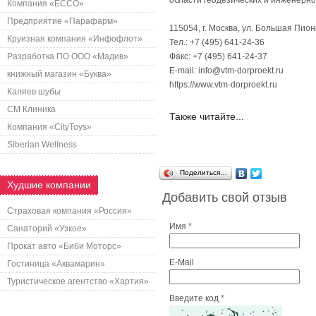
области геодезических и инженерно
Компания «ECCO»
Предприятие «Парафарм»
115054, г. Москва, ул. Большая Пионе
Круизная компания «Инфофлот»
Тел.: +7 (495) 641-24-36
Разработка ПО ООО «Мадив»
Факс: +7 (495) 641-24-37
E-mail: info@vtm-dorproekt.ru
книжный магазин «Буква»
https://www.vtm-dorproekt.ru
Каляев шубы
СМ Клиника
Также читайте...
Компания «CityToys»
Siberian Wellness
Поделиться…
Худшие компании
Добавить свой отзыв
Страховая компания «Россия»
Имя *
Санаторий «Узкое»
Прокат авто «Биби Моторс»
E-Mail
Гостиница «Аквамарин»
Туристическое агентство «Хартия»
Введите код *