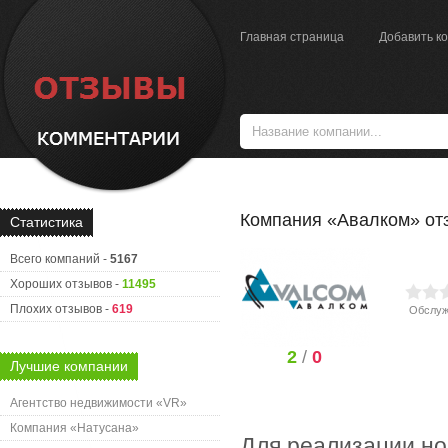
Главная страница
Добавить к
Компания «Авалком» от
Статистика
Всего компаний -
5167
Хороших отзывов -
11495
Плохих отзывов -
619
Обслуж
2
/
0
Лучшие компании
Агентство недвижимости «VR»
Компания «Натусана»
Для реализации но