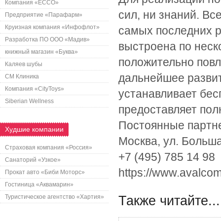
Компания «ECCO»
сил, ни знаний. В
Предприятие «Парафарм»
Круизная компания «Инфофлот»
самых последних р
Разработка ПО ООО «Мадив»
выстроена по неск
книжный магазин «Буква»
положительно повли
Каляев шубы
дальнейшее развит
СМ Клиника
Компания «CityToys»
устанавливает бес
Siberian Wellness
предоставляет пол
Постоянные партн
Худшие компании
Москва, ул. Больша
Страховая компания «Россия»
+7 (495) 785 14 98
Санаторий «Узкое»
https://www.avalcom
Прокат авто «Биби Моторс»
Гостиница «Аквамарин»
Туристическое агентство «Хартия»
Также читайте...