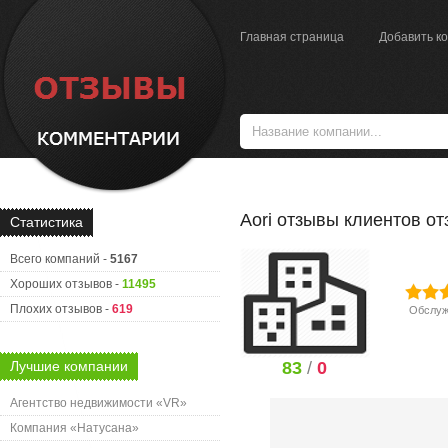
Главная страница
Добавить к
Аori отзывы клиентов о
Статистика
Всего компаний -
5167
Хороших отзывов -
11495
Плохих отзывов -
619
Обслуж
Лучшие компании
83
/
0
Агентство недвижимости «VR»
Компания «Натусана»