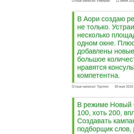
Отзыв написал: Риверан
12 июня 201
В Аори создаю ре
не только. Устра
несколько площад
одном окне. Плюс
добавлены новые 
большое количес
нравятся консул
компетентна.
Отзыв написал: Taymon
30 мая 2016 
В режиме Новый С
100, хоть 200, в
Создавать кампан
подборщик слов, 