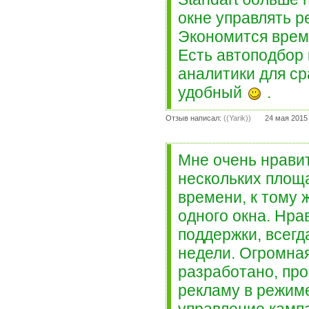
окне управлять р
Экономится врем
Есть автоподбор
аналитики для с
удобный
.
Отзыв написал:
((Yarik))
24 мая 2015
Мне очень нравит
нескольких площа
времени, к тому
одного окна. Нра
поддержки, всегд
недели. Огромна
разработано, про
рекламу в режиме