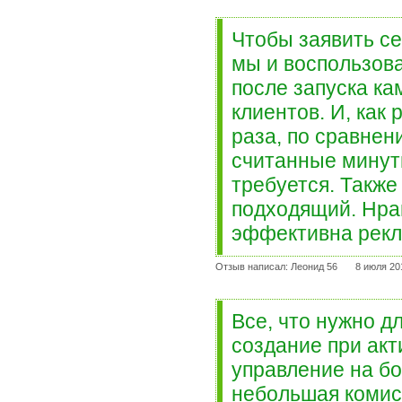
Чтобы заявить се
мы и воспользова
после запуска ка
клиентов. И, как
раза, по сравнен
считанные минуты
требуется. Также
подходящий. Нрав
эффективна рекла
Отзыв написал: Леонид 56
8 июля 20
Все, что нужно д
создание при ак
управление на б
небольшая комисс