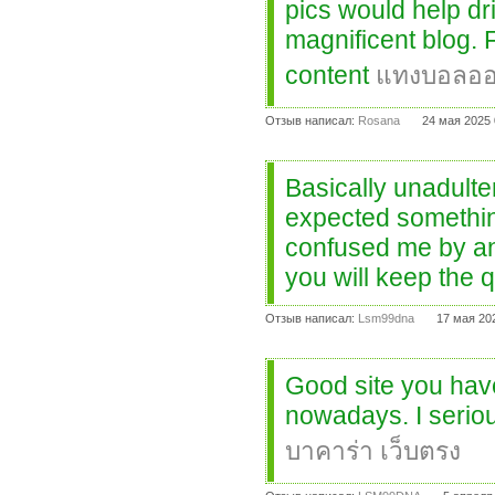
pics would help dr
magnificent blog. F
content
แทงบอลออ
Отзыв написал:
Rosana
24 мая 2025 
Basically unadulte
expected somethin
confused me by any
you will keep the 
Отзыв написал:
Lsm99dna
17 мая 20
Good site you have 
nowadays. I seriou
บาคาร่า เว็บตรง