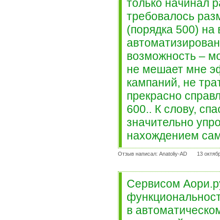
только начинал р
требовалось раз
(порядка 500) на
автоматизированн
возможность – мо
не мешает мне э
кампаний, не тра
прекрасно справл
600.. К слову, с
значительно упр
нахождением сам
Отзыв написал: Anatoliy-AD
13 октяб
Сервисом Аори.ру
функциональност
в автоматическом