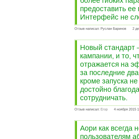
более гибких пар
предоставить ее 
Интерфейс не сло
Отзыв написал: Руслан Баринов
2 д
Новый стандарт 
кампании, и то, ч
отражается на э
за последние два
кроме запуска н
достойно благод
сотрудничать.
Отзыв написал:
Егор
4 ноября 2015 1
Аори как всегда 
пользователям а