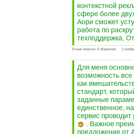
контекстной рекл
сфере более двух
Аори сможет усту
работа по раскру
техподдержка, О
Отзыв написал: О.Жаукенов
2 ноябр
Для меня основно
возможность все
как вмешательст
стандарт, которы
заданные параме
единственное, на
сервис проводит
. Важное преи
предложение от А