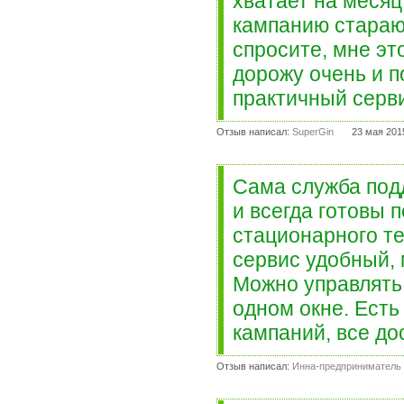
хватает на меся
кампанию стараюс
спросите, мне эт
дорожу очень и п
практичный серв
Отзыв написал:
SuperGin
23 мая 201
Сама служба под
и всегда готовы 
стационарного те
сервис удобный, 
Можно управлять
одном окне. Есть
кампаний, все до
Отзыв написал:
Инна-предприниматель