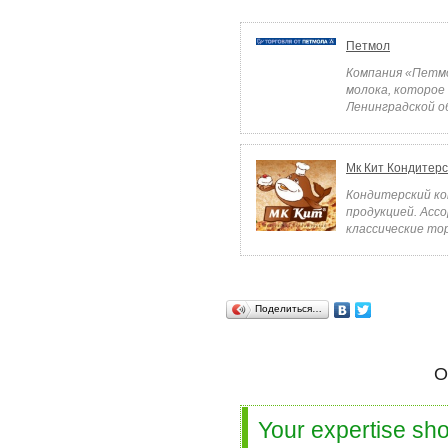
Петмол
Компания «Петмо
молока, которое
Ленинградской об
Мк Кит Кондитер
Кондитерский ко
продукцией. Асс
классические тор
Поделиться…
О
Your expertise sho