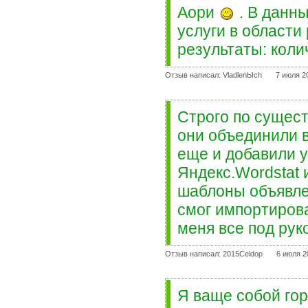
Аори
. В данн
услуги в области
результаты: коли
Отзыв написал: VladlenЫch
7 июля 2
Строго по сущест
они объединили в
еще и добавили 
Яндекс.Wordstat 
шаблоны объявлен
смог импортирова
меня все под рук
Отзыв написал: 2015Celdop
6 июля 2
Я ваще собой гор