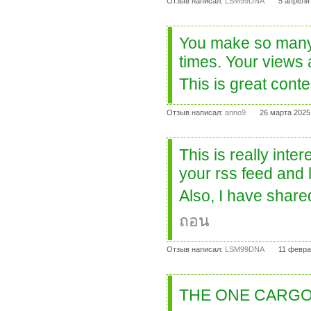
Отзыв написал:
LSM99DNA
5 апреля
You make so many g
times. Your views 
This is great cont
Отзыв написал:
anno9
26 марта 2025
This is really inte
your rss feed and 
Also, I have share
ถอน
Отзыв написал:
LSM99DNA
11 февра
THE ONE CARGO บ