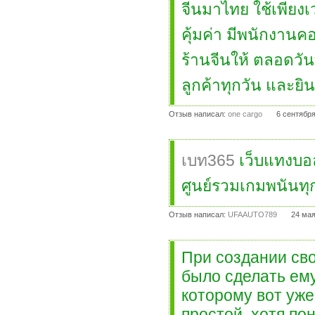
จีนมาไทย ใช้เพียงเ
คุ้มค่า มีพนักงาน
ร้านจีนให้ ตลอดวั
ลูกค้าทุกวัน และยิ
Отзыв написал:
one cargo
6 сентября
เบท365
เว็บแทงบอล
ศูนย์รวมเกมพนันทุกเ
Отзыв написал:
UFAAUTO789
24 мая
При создании св
было сделать ему
которому вот уже
простой, хотя по