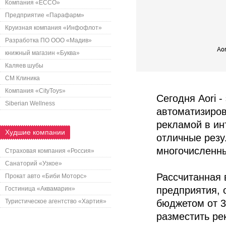
Компания «ECCO»
Предприятие «Парафарм»
Круизная компания «Инфофлот»
Разработка ПО ООО «Мадив»
книжный магазин «Буква»
Каляев шубы
СМ Клиника
Компания «CityToys»
Сегодня Aori 
Siberian Wellness
автоматизиров
рекламой в ин
Худшие компании
отличные резу
многочисленны
Страховая компания «Россия»
Санаторий «Узкое»
Рассчитанная 
Прокат авто «Биби Моторс»
предприятия, 
Гостиница «Аквамарин»
Туристическое агентство «Хартия»
бюджетом от 3
разместить ре