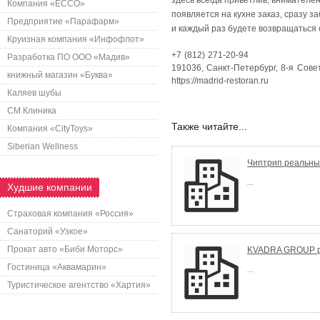
здесь всегда приветлив, внимателен
Компания «ECCO»
появляется на кухне заказ, сразу з
Предприятие «Парафарм»
и каждый раз будете возвращаться 
Круизная компания «Инфофлот»
+7 (812) 271-20-94
Разработка ПО ООО «Мадив»
191036, Санкт-Петербург, 8-я Совет
книжный магазин «Буква»
https://madrid-restoran.ru
Каляев шубы
СМ Клиника
Также читайте...
Компания «CityToys»
Siberian Wellness
Чиптрип реальны
...
Худшие компании
Страховая компания «Россия»
Санаторий «Узкое»
Прокат авто «Биби Моторс»
KVADRA GROUP р
Гостиница «Аквамарин»
...
Туристическое агентство «Хартия»