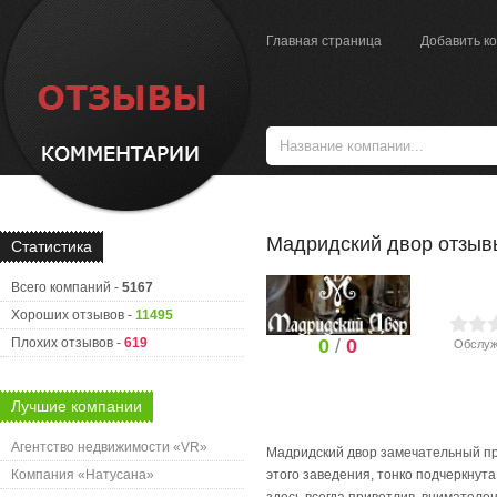
Главная страница
Добавить к
Мадридский двор отзыв
Статистика
Всего компаний -
5167
Хороших отзывов -
11495
Плохих отзывов -
619
0
/
0
Обслуж
Лучшие компании
Агентство недвижимости «VR»
Мадридский двор замечательный пр
Компания «Натусана»
этого заведения, тонко подчеркнут