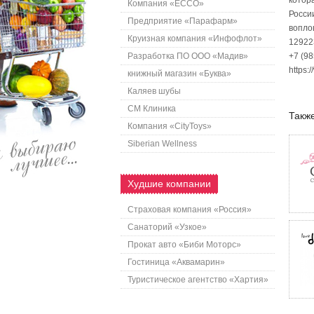
котор
Компания «ECCO»
Росси
Предприятие «Парафарм»
вопло
Круизная компания «Инфофлот»
129223
Разработка ПО ООО «Мадив»
+7 (98
https:
книжный магазин «Буква»
Каляев шубы
СМ Клиника
Также
Компания «CityToys»
Siberian Wellness
Худшие компании
Страховая компания «Россия»
Санаторий «Узкое»
Прокат авто «Биби Моторс»
Гостиница «Аквамарин»
Туристическое агентство «Хартия»