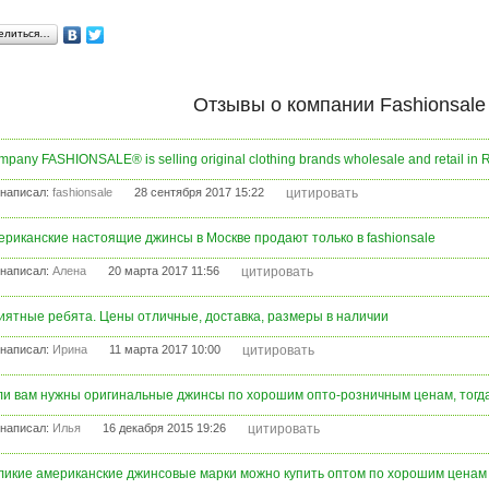
елиться…
Отзывы о компании Fashionsal
pany FASHIONSALE® is selling original clothing brands wholesale and retail in R
написал:
fashionsale
28 сентября 2017 15:22
цитировать
ериканские настоящие джинсы в Москве продают только в fashionsale
написал:
Алена
20 марта 2017 11:56
цитировать
иятные ребята. Цены отличные, доставка, размеры в наличии
написал:
Ирина
11 марта 2017 10:00
цитировать
ли вам нужны оригинальные джинсы по хорошим опто-розничным ценам, тогда 
написал:
Илья
16 декабря 2015 19:26
цитировать
ликие американские джинсовые марки можно купить оптом по хорошим ценам то