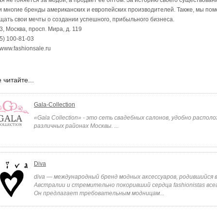
ая не гоняется за модой, а продает ее оптом. За историю своего существова
и многие бренды американских и европейских производителей. Также, мы п
щать свои мечты о создании успешного, прибыльного бизнеса.
, Москва, просп. Мира, д. 119
5) 100-81-03
//www.fashionsale.ru
 читайте...
Gala-Collection
«Gala Collection» - это сеть свадебных салонов, удобно распол
различных районах Москвы. ...
Diva
diva — международный бренд модных аксессуаров, родившийся 
Австралии и стремительно покоривший сердца fashionistas все
Он предлагает требовательным модницам...