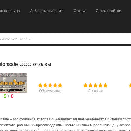
ая страница
Добавить компанию
Статьи
Связь с сайтом
hionsale ООО отзывы
Обслуживание
Персонал
5
/
0
onsale – это компания, которая объединяет единомышленников и специалисто
се оптово-розничных продаж одежды. Только мы знаем реальную цену всеразл