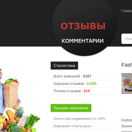
Главн
Fas
Статистика
Всего компаний -
5167
Хороших отзывов -
11495
Плохих отзывов -
619
Лучшие компании
Агентство недвижимости «VR»
Fashi
Компания «Натусана»
бизне