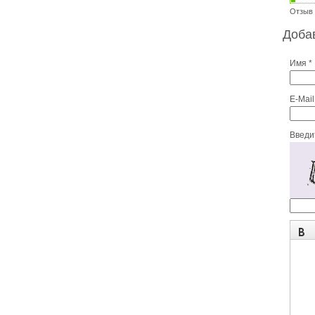
Отзыв 
Доба
Имя *
E-Mail
Введит