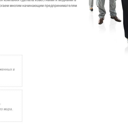
ния компания сделала известными и модными в
омогаем многим начинающим предпринимателям
оженных в
в
го мира.