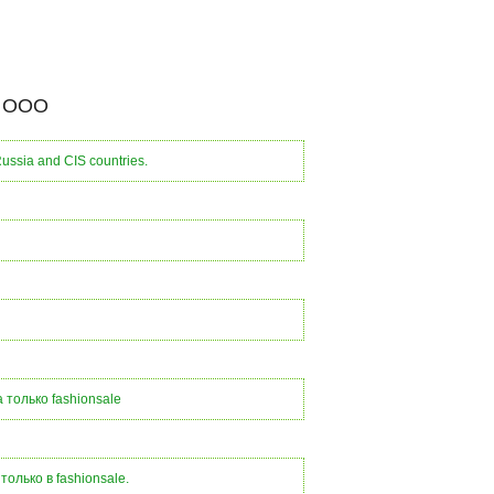
e ООО
ussia and CIS countries.
только fashionsale
лько в fashionsale.