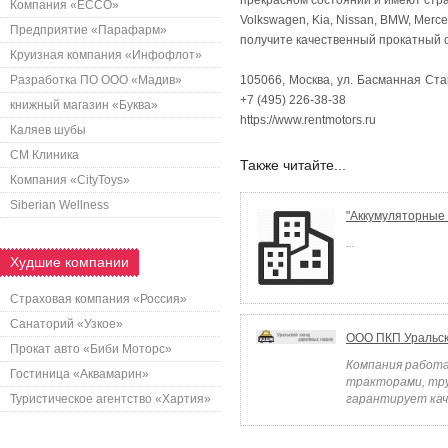
прекрасном состоянии и имеют стра
Компания «ECCO»
Volkswagen, Kia, Nissan, BMW, Merc
Предприятие «Парафарм»
получите качественный прокатный 
Круизная компания «Инфофлот»
Разработка ПО ООО «Мадив»
105066, Москва, ул. Басманная Стар
+7 (495) 226-38-38
книжный магазин «Буква»
https://www.rentmotors.ru
Каляев шубы
СМ Клиника
Также читайте...
Компания «CityToys»
Siberian Wellness
"Аккумуляторные
...
Худшие компании
Страховая компания «Россия»
Санаторий «Узкое»
ООО ПКП Уральс
Прокат авто «Биби Моторс»
Компания работа
Гостиница «Аквамарин»
тракторами, тру
Туристическое агентство «Хартия»
гарантирует кач