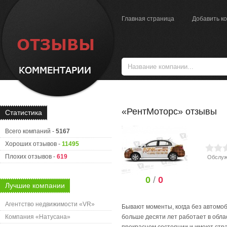
Главная страница
Добавить к
«РентМоторс» отзывы
Статистика
Всего компаний -
5167
Хороших отзывов -
11495
Плохих отзывов -
619
Обслуж
0
/
0
Лучшие компании
Агентство недвижимости «VR»
Бывают моменты, когда без автомо
Компания «Натусана»
больше десяти лет работает в обла