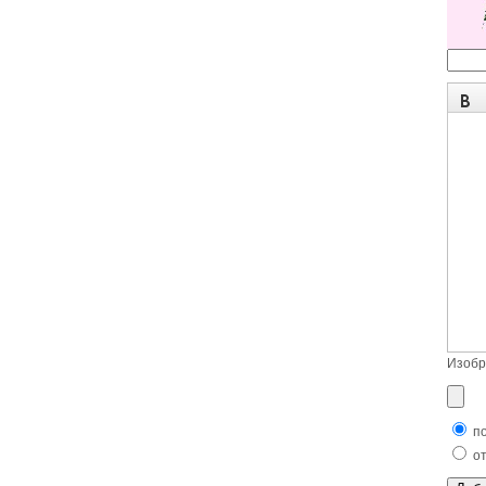
Изобр
по
от