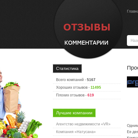
Главн
Про
Статистика
Всего компаний -
5167
Хороших отзывов -
11495
Плохих отзывов -
619
Лучшие компании
Агентство недвижимости «VR»
Одним
Компания «Натусана»
Ее де