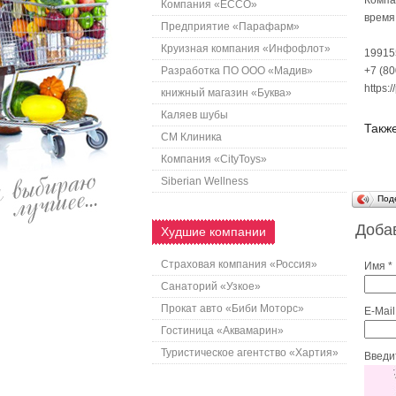
Компа
Компания «ECCO»
время
Предприятие «Парафарм»
Круизная компания «Инфофлот»
19915
Разработка ПО ООО «Мадив»
+7 (80
https://
книжный магазин «Буква»
Каляев шубы
Также
СМ Клиника
Компания «CityToys»
Siberian Wellness
Под
Доба
Худшие компании
Страховая компания «Россия»
Имя *
Санаторий «Узкое»
Прокат авто «Биби Моторс»
E-Mail
Гостиница «Аквамарин»
Туристическое агентство «Хартия»
Введит