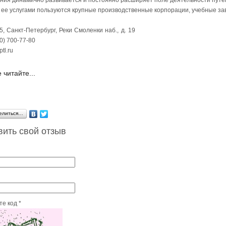
ния динамично развивается и постоянно расширяет поле деятельности путе
 ее услугами пользуются крупные производственные корпорации, учебные за
5, Санкт-Петербург, Реки Смоленки наб., д. 19
0) 700-77-80
ptl.ru
 читайте...
елиться…
вить свой отзыв
е код *