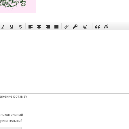
ажение к отзыву
ложительный
рицательный