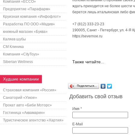
положительными сторонами своей д
Компания «ECCO»
ждать приходится не более шести 
Предприятие «Парафарм»
берется лишь итальянская либо фин
Круизная компания «Инфофлот»
Разработка ПО ООО «Мадив»
+7 (812) 333-23-23
190005, Санкт - Петербург, ул. 4-Я 
книжный магазин «Буква»
https://severnoe.ru
Каляев шубы
СМ Клиника
Компания «CityToys»
Также читайте...
Siberian Wellness
Худшие компании
Поделиться…
Страховая компания «Россия»
Добавить свой отзыв
Санаторий «Узкое»
Прокат авто «Биби Моторс»
Имя *
Гостиница «Аквамарин»
Туристическое агентство «Хартия»
E-Mail