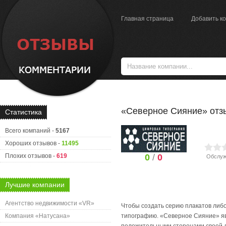
Главная страница
Добавить к
«Северное Сияние» от
Статистика
Всего компаний -
5167
Хороших отзывов -
11495
Плохих отзывов -
619
0
/
0
Обслуж
Лучшие компании
Агентство недвижимости «VR»
Чтобы создать серию плакатов либо
Компания «Натусана»
типографию. «Северное Сияние» яв