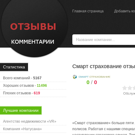
Главная страница
Добавить к
Смарт страхование отз
Статистика
Всего компаний -
5167
0
/
0
Хороших отзывов -
11496
Плохих отзывов -
619
Обслуж
Лучшие компании
Агентство недвижимости «VR»
«Смарт страхование» больше пяти л
Компания «Натусана»
полисов. Работая с нашими специа