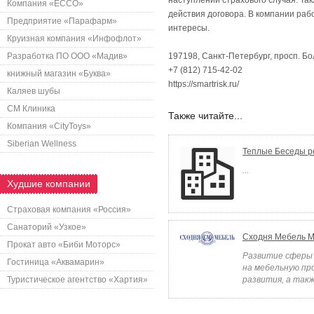
наступлении страхового случая. Т
Компания «ECCO»
действия договора. В компании ра
Предприятие «Парафарм»
интересы.
Круизная компания «Инфофлот»
Разработка ПО ООО «Мадив»
197198, Санкт-Петербург, просп. Бол
+7 (812) 715-42-02
книжный магазин «Буква»
https://smartrisk.ru/
Каляев шубы
СМ Клиника
Также читайте...
Компания «CityToys»
Siberian Wellness
Теплые Беседы р
...
Худшие компании
Страховая компания «Россия»
Санаторий «Узкое»
Сходня Мебель М
Прокат авто «Биби Моторс»
Развитие сферы
Гостиница «Аквамарин»
на мебельную пр
Туристическое агентство «Хартия»
развития, а такж