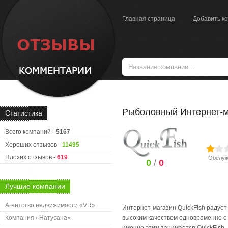
Главная страница
Добавить к
Рыболовный Интернет-м
Статистика
Всего компаний -
5167
Хороших отзывов -
11495
Плохих отзывов -
619
Обслуж
0
/
0
Лучшие компании
Агентство недвижимости «VR»
Интернет-магазин QuickFish радуе
Компания «Натусана»
высоким качеством одновременно с д