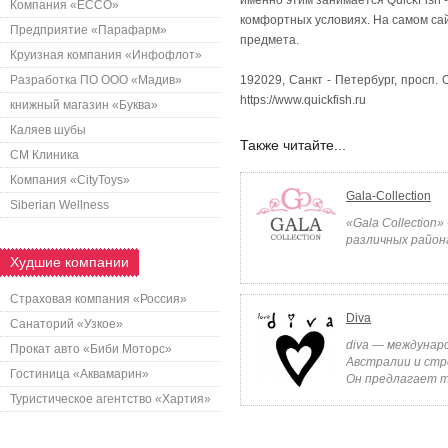
именно этим занимается QuickFish 
Компания «ECCO»
комфортных условиях. На самом сай
Предприятие «Парафарм»
предмета.
Круизная компания «Инфофлот»
Разработка ПО ООО «Мадив»
192029, Санкт - Петербург, просп.
https://www.quickfish.ru
книжный магазин «Буква»
Каляев шубы
Также читайте...
СМ Клиника
Компания «CityToys»
Gala-Collection
Siberian Wellness
«Gala Collection
различных района
Худшие компании
Страховая компания «Россия»
Diva
Санаторий «Узкое»
diva — междунар
Прокат авто «Биби Моторс»
Австралии и стре
Гостиница «Аквамарин»
Он предлагает т
Туристическое агентство «Хартия»