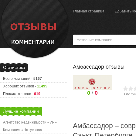
Главная страница
Добавить к
Амбассадор отзывы
Статистика
Всего компаний -
5167
Хороших отзывов -
11495
0
/
0
Плохих отзывов -
619
Обслуж
Лучшие компании
Агентство недвижимости «VR»
Амбассадор – совр
Компания «Натусана»
Санкт-Петербурге.