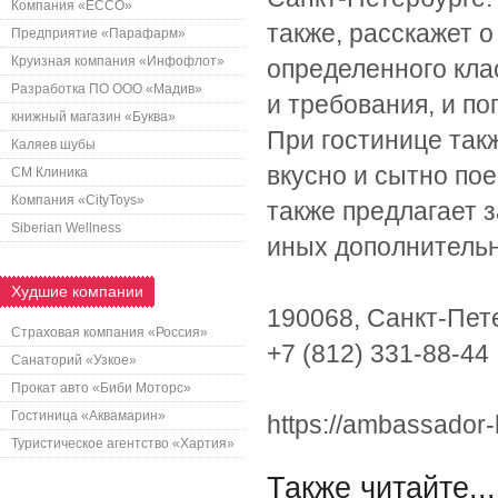
Компания «ECCO»
также, расскажет 
Предприятие «Парафарм»
Круизная компания «Инфофлот»
определенного кла
Разработка ПО ООО «Мадив»
и требования, и п
книжный магазин «Буква»
При гостинице так
Каляев шубы
вкусно и сытно по
СМ Клиника
Компания «CityToys»
также предлагает 
Siberian Wellness
иных дополнительн
Худшие компании
190068, Санкт-Пете
Страховая компания «Россия»
+7 (812) 331-88-44
Санаторий «Узкое»
Прокат авто «Биби Моторс»
Гостиница «Аквамарин»
https://ambassador-
Туристическое агентство «Хартия»
Также читайте...