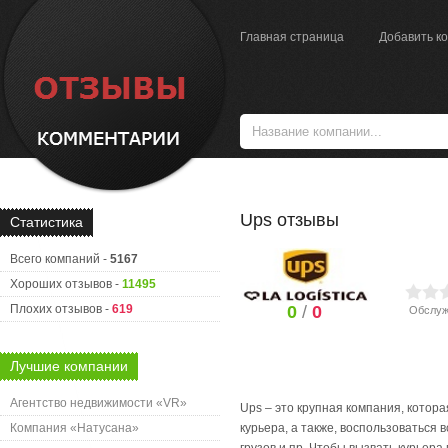
Главная страница
Добавить к
Ups отзывы
Статистика
Всего компаний -
5167
Хороших отзывов -
11495
Плохих отзывов -
619
0
/
0
Обслуж
Лучшие компании
Агентство недвижимости «VR»
Ups – это крупная компания, котора
Компания «Натусана»
курьера, а также, воспользоваться