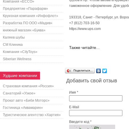
грузов и пр. Чтобы вызвать курьера
Компания «ECCO»
таможенное оформление. Для удобс
Предприятие «Парафарм»
Круизная компания «Инфофлот»
193318, Санкт - Петербург, ул. Воро
Разработка ПО ООО «Мадив»
+7 (812) 703-16-50
https://www.ups.com
книжный магазин «Буква»
Каляев шубы
СМ Клиника
Также читайте...
Компания «CityToys»
Siberian Wellness
Поделиться…
Худшие компании
Добавить свой отзыв
Страховая компания «Россия»
Имя *
Санаторий «Узкое»
Прокат авто «Биби Моторс»
E-Mail
Гостиница «Аквамарин»
Туристическое агентство «Хартия»
Введите код *