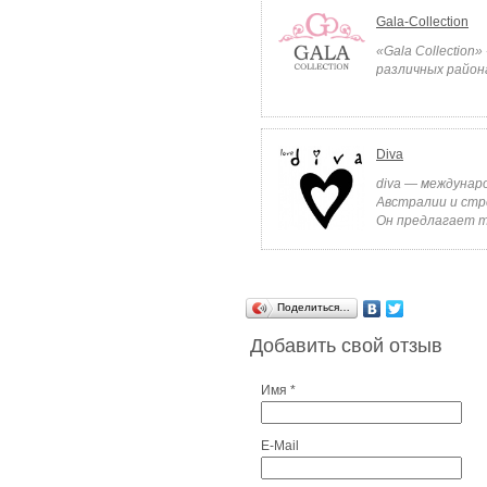
Gala-Collection
«Gala Collection
различных района
Diva
diva — междунар
Австралии и стре
Он предлагает т
Поделиться…
Добавить свой отзыв
Имя *
E-Mail