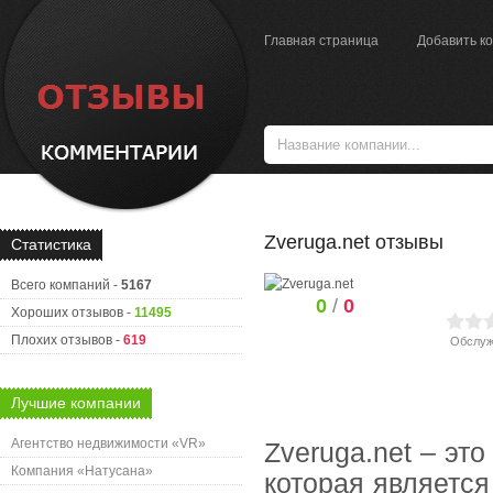
Главная страница
Добавить к
Zveruga.net отзывы
Статистика
Всего компаний -
5167
0
/
0
Хороших отзывов -
11495
Плохих отзывов -
619
Обслуж
Лучшие компании
Агентство недвижимости «VR»
Zveruga.net – эт
Компания «Натусана»
которая является