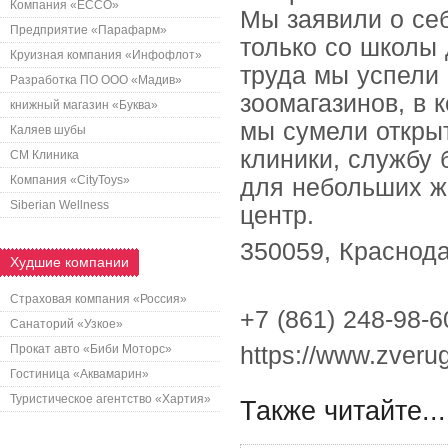
Компания «ECCO»
Мы заявили о себ
Предприятие «Парафарм»
только со школы 
Круизная компания «Инфофлот»
труда мы успели 
Разработка ПО ООО «Мадив»
зоомагазинов, в 
книжный магазин «Буква»
мы сумели открыт
Каляев шубы
клиники, службу 
СМ Клиника
Компания «CityToys»
для небольших жи
Siberian Wellness
центр.
350059, Краснода
Худшие компании
Страховая компания «Россия»
+7 (861) 248-98-6
Санаторий «Узкое»
Прокат авто «Биби Моторс»
https://www.zveru
Гостиница «Аквамарин»
Туристическое агентство «Хартия»
Также читайте...