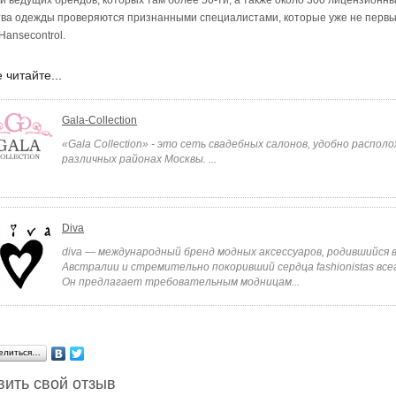
и ведущих брендов, которых там более 50-ти, а также около 300 лицензионн
тва одежды проверяются признанными специалистами, которые уже не первы
Hansecontrol.
 читайте...
Gala-Collection
«Gala Collection» - это сеть свадебных салонов, удобно распол
различных районах Москвы. ...
Diva
diva — международный бренд модных аксессуаров, родившийся 
Австралии и стремительно покоривший сердца fashionistas все
Он предлагает требовательным модницам...
елиться…
вить свой отзыв