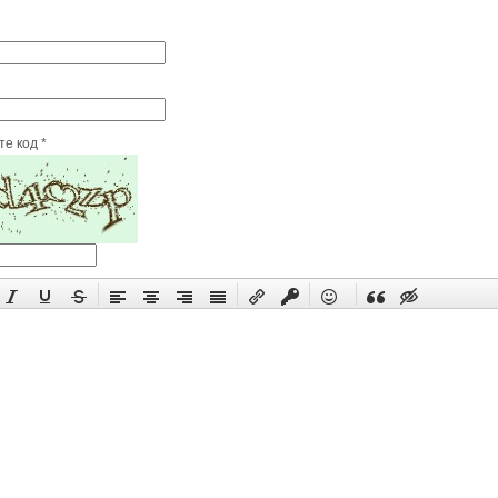
е код *