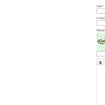
Имя *
E-Mail
Введит