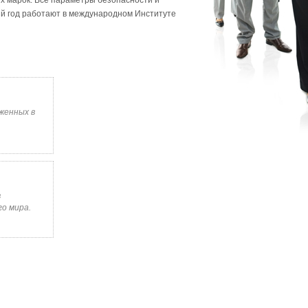
ых марок. Все параметры безопасности и
й год работают в международном Институте
оженных в
в
го мира.