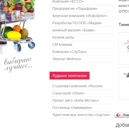
модел
Компания «ECCO»
качес
Предприятие «Парафарм»
ОТТО 
Круизная компания «Инфофлот»
Разработка ПО ООО «Мадив»
Также
книжный магазин «Буква»
Каляев шубы
СМ Клиника
Компания «CityToys»
Siberian Wellness
Худшие компании
Страховая компания «Россия»
Санаторий «Узкое»
Прокат авто «Биби Моторс»
Гостиница «Аквамарин»
Туристическое агентство «Хартия»
Под
Доба