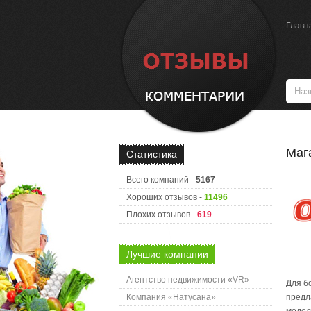
Главн
Маг
Статистика
Всего компаний -
5167
Хороших отзывов -
11496
Плохих отзывов -
619
Лучшие компании
Агентство недвижимости «VR»
Для б
Компания «Натусана»
предл