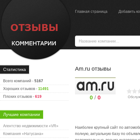
Главная страница
Добавить к
Am.ru отзывы
Статистика
Всего компаний -
5167
Хороших отзывов -
11491
Плохих отзывов -
619
0
/
0
Обслуж
Лучшие компании
Агентство недвижимости «VR»
Наиболее крупный сайт по автомоби
Компания «Натусана»
полную, актуальную базу по объяв