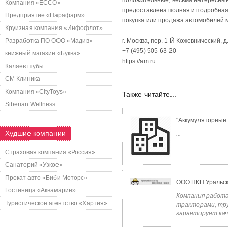
положительные, весьма интересные
Компания «ECCO»
предоставлена полная и подробная
Предприятие «Парафарм»
покупка или продажа автомобилей 
Круизная компания «Инфофлот»
Разработка ПО ООО «Мадив»
г. Москва, пер. 1-Й Кожевнический, д.
+7 (495) 505-63-20
книжный магазин «Буква»
https://am.ru
Каляев шубы
СМ Клиника
Компания «CityToys»
Также читайте...
Siberian Wellness
"Аккумуляторные
Худшие компании
...
Страховая компания «Россия»
Санаторий «Узкое»
Прокат авто «Биби Моторс»
ООО ПКП Уральс
Гостиница «Аквамарин»
Компания работа
Туристическое агентство «Хартия»
тракторами, тру
гарантирует кач