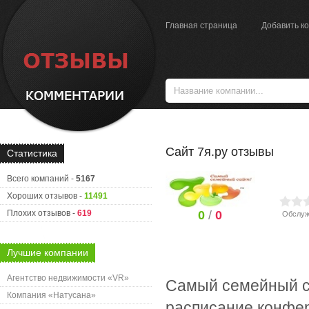
Главная страница
Добавить к
Сайт 7я.ру отзывы
Статистика
Всего компаний -
5167
Хороших отзывов -
11491
Плохих отзывов -
619
0
/
0
Обслуж
Лучшие компании
Агентство недвижимости «VR»
Самый семейный сай
Компания «Натусана»
расписание конфер