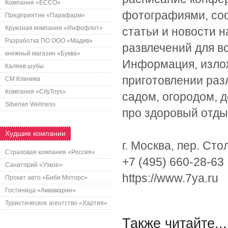
Компания «ECCO»
фотографиями, соо
Предприятие «Парафарм»
Круизная компания «Инфофлот»
статьи и новости н
Разработка ПО ООО «Мадив»
развлечений для в
книжный магазин «Буква»
Информация, излож
Каляев шубы
приготовлении разл
СМ Клиника
Компания «CityToys»
садом, огородом, д
Siberian Wellness
про здоровый отды
Худшие компании
г. Москва, пер. Сто
Страховая компания «Россия»
+7 (495) 660-28-63
Санаторий «Узкое»
https://www.7ya.ru
Прокат авто «Биби Моторс»
Гостиница «Аквамарин»
Туристическое агентство «Хартия»
Также читайте...