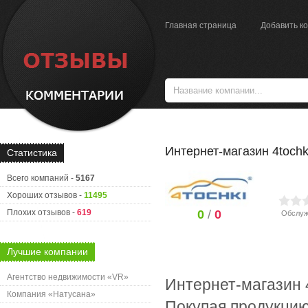
Главная страница
Добавить к
Интернет-магазин 4tochk
Статистика
Всего компаний -
5167
Хороших отзывов -
11495
Плохих отзывов -
619
0
/
0
Обслуж
Лучшие компании
Агентство недвижимости «VR»
Интернет-магазин 4
Компания «Натусана»
Покупая продукцию