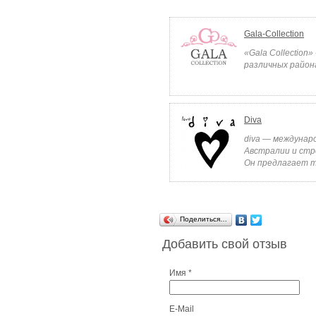
Gala-Collection
«Gala Collection
различных района
Diva
diva — междунар
Австралии и стре
Он предлагает т
Поделиться…
Добавить свой отзыв
Имя *
E-Mail