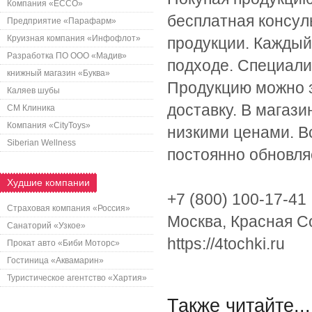
Компания «ECCO»
бесплатная консул
Предприятие «Парафарм»
Круизная компания «Инфофлот»
продукции. Каждый
Разработка ПО ООО «Мадив»
подходе. Специали
книжный магазин «Буква»
Продукцию можно 
Каляев шубы
доставку. В магази
СМ Клиника
Компания «CityToys»
низкими ценами. В
Siberian Wellness
постоянно обновля
Худшие компании
+7 (800) 100-17-41
Страховая компания «Россия»
Москва, Красная Со
Санаторий «Узкое»
https://4tochki.ru
Прокат авто «Биби Моторс»
Гостиница «Аквамарин»
Туристическое агентство «Хартия»
Также читайте...