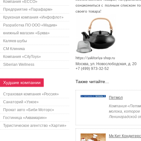
Компания «ECCO»
ознакомиться с полным списком то
Предприятие «Парафарм»
своего товара!
Круизная компания «Инфофлот»
Разработка ПО ООО «Мадив»
книжный магазин «Буква»
Каляев шубы
СМ Клиника
Компания «CityToys»
https://yakitoriya-shop.ru
Москва
,
ул. Новослободская, д. 20
Siberian Wellness
+7 (499) 973-32-52
Также читайте...
Худшие компании
Страховая компания «Россия»
Петмол
Санаторий «Узкое»
Компания «Петмо
Прокат авто «Биби Моторс»
молока, которое
Ленинградской об
Гостиница «Аквамарин»
Туристическое агентство «Хартия»
Мк Кит Кондитер