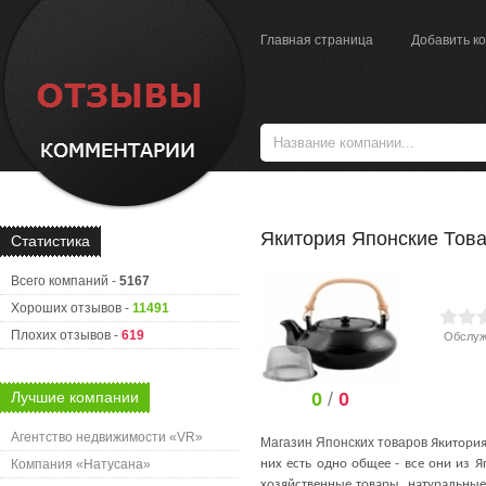
Главная страница
Добавить к
Якитория Японские Тов
Статистика
Всего компаний -
5167
Хороших отзывов -
11491
Плохих отзывов -
619
Обслуж
Лучшие компании
0
/
0
Агентство недвижимости «VR»
Магазин Японских товаров
Якитори
Компания «Натусана»
них есть одно общее - все они из 
хозяйственные товары, натуральные