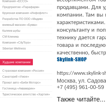
Компания «ECCO»
продавцами. Для у
Предприятие «Парафарм»
Круизная компания «Инфофлот»
компании. Там вы 
Разработка ПО ООО «Мадив»
характеристиками.
книжный магазин «Буква»
консультанту и по
Каляев шубы
технику дается га
СМ Клиника
Компания «CityToys»
товара и последую
Siberian Wellness
качественно, быстр
Худшие компании
Страховая компания «Россия»
https://www.skylink-s
Санаторий «Узкое»
Москва
,
ул. Садова
Прокат авто «Биби Моторс»
+7 (495) 961-00-59
Гостиница «Аквамарин»
Туристическое агентство «Хартия»
Также читайте...