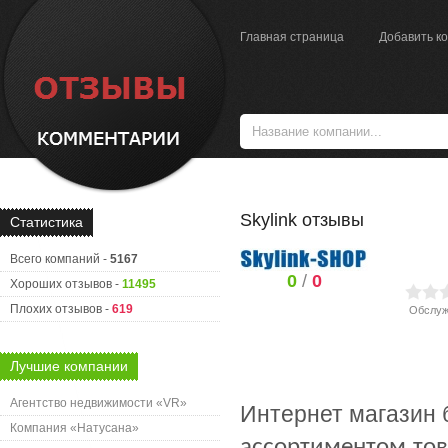
Главная страница
Добавить к
Skylink отзывы
Статистика
Всего компаний -
5167
0
/
0
Хороших отзывов -
11495
Плохих отзывов -
619
Обслуж
Лучшие компании
Агентство недвижимости «VR»
Интернет магазин 
Компания «Натусана»
ассортиментом то