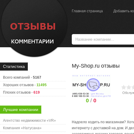
Главная страница
Добавить к
My-Shop.ru отзывы
Статистика
Всего компаний -
5167
Хороших отзывов -
11495
Плохих отзывов -
619
Обслуж
0
/
0
Лучшие компании
Агентство недвижимости «VR»
Надоело ходить по магазинам? Хот
Компания «Натусана»
интернету с доставкой на дом. И де