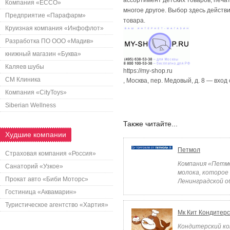
ассортимент детских товаров, печа
Компания «ECCO»
многое другое. Выбор здесь действ
Предприятие «Парафарм»
товара.
Круизная компания «Инфофлот»
Разработка ПО ООО «Мадив»
книжный магазин «Буква»
Каляев шубы
https://my-shop.ru
СМ Клиника
,
Москва
,
пер. Медовый, д. 8 — вход 
Компания «CityToys»
Siberian Wellness
Также читайте...
Худшие компании
Петмол
Страховая компания «Россия»
Компания «Петмо
Санаторий «Узкое»
молока, которое
Прокат авто «Биби Моторс»
Ленинградской об
Гостиница «Аквамарин»
Туристическое агентство «Хартия»
Мк Кит Кондитер
Кондитерский ко